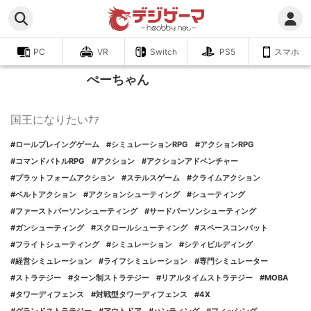
フォローする
iPhone
PC
PC
VR
Switch
PS5
スマホ
ぺーちゃん
国王になりたいﾅｧ
#ロールプレイングゲーム
#シミュレーションRPG
#アクションRPG
#コマンドバトルRPG
#アクション
#アクションアドベンチャー
#プラットフォームアクション
#ステルスゲーム
#クライムアクション
#ベルトアクション
#アクションシューティング
#シューティング
#ファーストパーソンシューティング
#サードパーソンシューティング
#ガンシューティング
#スクロールシューティング
#スペースコンバット
#フライトシューティング
#シミュレーション
#シティビルディング
#経営シミュレーション
#ライフシミュレーション
#専門シミュレーター
#ストラテジー
#ターン制ストラテジー
#リアルタイムストラテジー
#MOBA
#タワーディフェンス
#対戦型タワーディフェンス
#4X