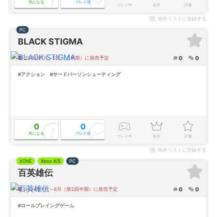
気になる
プレイ済
プレイ中
名作
評価
除外
リストに登録する
PC
BLACK STIGMA
0
0
2024年1月～6月（上半期）に発売予定
#アクション
#サードパーソンシューティング
0
0
気になる
プレイ済
プレイ中
名作
評価
除外
リストに登録する
XONE
Xbox X/S
PC
百英雄伝
0
0
2024年4月～6月（第2四半期）に発売予定
#ロールプレイングゲーム