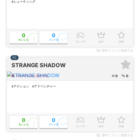
#シューティング
0
0
気になる
プレイ済
プレイ中
名作
評価
除外
リストに登録する
PC
STRANGE SHADOW
0
0
2025年以内に発売予定
#アクション
#アドベンチャー
0
0
気になる
プレイ済
プレイ中
名作
評価
除外
リストに登録する