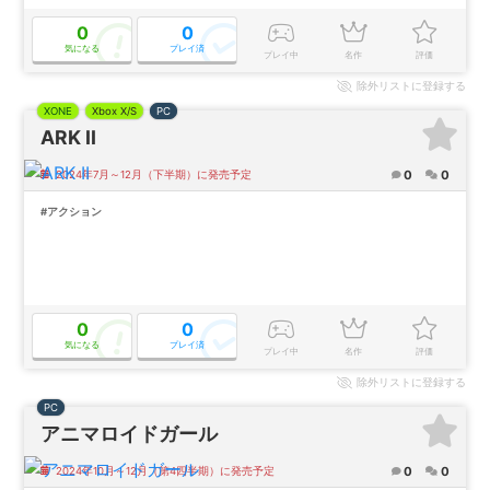
0
0
気になる
プレイ済
プレイ中
名作
評価
除外
リストに登録する
XONE
Xbox X/S
PC
ARK II
0
0
2024年7月～12月（下半期）に発売予定
#アクション
0
0
気になる
プレイ済
プレイ中
名作
評価
除外
リストに登録する
PC
アニマロイドガール
0
0
2024年10月～12月（第4四半期）に発売予定