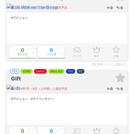
0
0
2024年1月～6月（上半期）に発売予定
#アクション
0
0
気になる
プレイ済
プレイ中
名作
評価
除外
リストに登録する
PS4
XONE
Switch
Xbox X/S
PS5
PC
Gift
0
0
2024年1月～6月（上半期）に発売予定
#アクション
#アドベンチャー
0
0