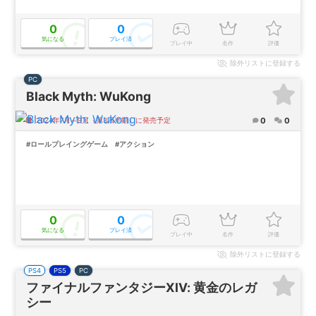
0
0
気になる
プレイ済
プレイ中
名作
評価
除外
リストに登録する
PC
Black Myth: WuKong
0
0
2024年7月～9月（第3四半期）に発売予定
#ロールプレイングゲーム
#アクション
0
0
気になる
プレイ済
プレイ中
名作
評価
除外
リストに登録する
PS4
PS5
PC
ファイナルファンタジーXIV: 黄金のレガ
シー