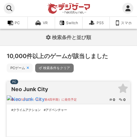
PC
VR
Switch
PS5
スマホ
検索条件と並び順
10,000件以上のゲームが該当しました
PCゲーム
検索条件をクリア
PC
Neo Junk City
0
0
2025年10月～12月（第4四半期）に発売予定
#クライムアクション
#アドベンチャー