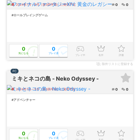
0
0
2024年7月～9月（第3四半期）に発売予定
#ロールプレイングゲーム
0
0
気になる
プレイ済
プレイ中
名作
評価
除外
リストに登録する
PC
ミキとネコの島 - Neko Odyssey -
0
0
2024年7月～9月（第3四半期）に発売予定
#アドベンチャー
0
0
気になる
プレイ済
プレイ中
名作
評価