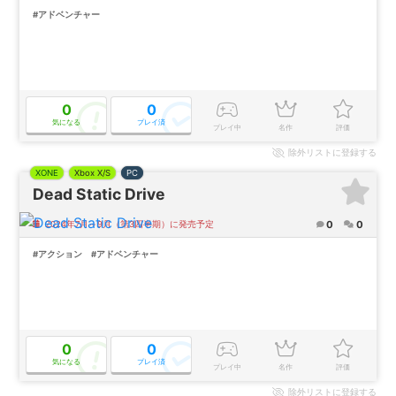
#アドベンチャー
0
0
気になる
プレイ済
プレイ中
名作
評価
除外
リストに登録する
XONE
Xbox X/S
PC
Dead Static Drive
0
0
2024年7月～9月（第3四半期）に発売予定
#アクション
#アドベンチャー
0
0
気になる
プレイ済
プレイ中
名作
評価
除外
リストに登録する