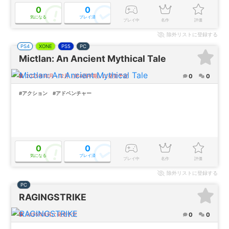
0
0
気になる
プレイ済
プレイ中
名作
評価
除外
リストに登録する
PS4
XONE
PS5
PC
Mictlan: An Ancient Mythical Tale
0
0
2025年10月～12月（第4四半期）に発売予定
#アクション
#アドベンチャー
0
0
気になる
プレイ済
プレイ中
名作
評価
除外
リストに登録する
PC
RAGINGSTRIKE
0
0
2025年8月に発売予定