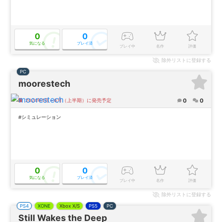
0
0
気になる
プレイ済
プレイ中
名作
評価
除外
リストに登録する
PC
moorestech
0
0
2024年1月～6月（上半期）に発売予定
#シミュレーション
0
0
気になる
プレイ済
プレイ中
名作
評価
除外
リストに登録する
PS4
XONE
Xbox X/S
PS5
PC
Still Wakes the Deep