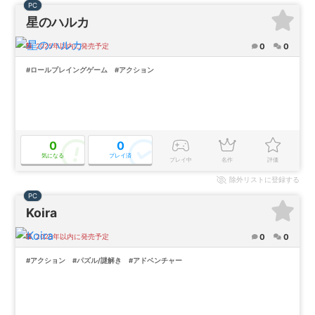
PC
星のハルカ
0
0
2025年以内に発売予定
#ロールプレイングゲーム
#アクション
0
0
気になる
プレイ済
プレイ中
名作
評価
除外
リストに登録する
PC
Koira
0
0
2025年以内に発売予定
#アクション
#パズル/謎解き
#アドベンチャー