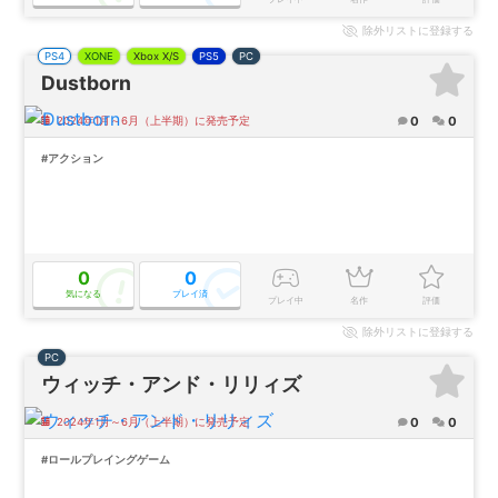
除外
リストに登録する
PS4
XONE
Xbox X/S
PS5
PC
Dustborn
0
0
2024年1月～6月（上半期）に発売予定
#アクション
0
0
気になる
プレイ済
プレイ中
名作
評価
除外
リストに登録する
PC
ウィッチ・アンド・リリィズ
0
0
2024年1月～6月（上半期）に発売予定
#ロールプレイングゲーム