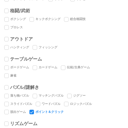
格闘/武術
ボクシング
キックボクシング
総合格闘技
プロレス
アウトドア
ハンティング
フィッシング
テーブルゲーム
ボードゲーム
カードゲーム
伝統/古典ゲーム
麻雀
パズル/謎解き
落ち物パズル
マッチングパズル
ジグソー
スライドパズル
ワードパズル
ロジックパズル
脱出ゲーム
ポイント＆クリック
リズムゲーム