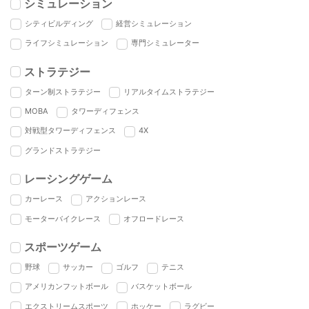
シミュレーション
シティビルディング
経営シミュレーション
ライフシミュレーション
専門シミュレーター
ストラテジー
ターン制ストラテジー
リアルタイムストラテジー
MOBA
タワーディフェンス
対戦型タワーディフェンス
4X
グランドストラテジー
レーシングゲーム
カーレース
アクションレース
モーターバイクレース
オフロードレース
スポーツゲーム
野球
サッカー
ゴルフ
テニス
アメリカンフットボール
バスケットボール
エクストリームスポーツ
ホッケー
ラグビー