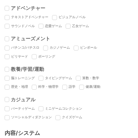
アドベンチャー
テキストアドベンチャー
ビジュアルノベル
サウンドノベル
恋愛ゲーム
乙女ゲーム
アミューズメント
パチンコ/パチスロ
カジノゲーム
ピンボール
ビリヤード
ボーリング
教養/学習/運動
脳トレーニング
タイピングゲーム
算数・数学
歴史・地理
科学・物理学
語学
健康/運動
カジュアル
パーティゲーム
ミニゲームコレクション
ソーシャルディダクション
クイズゲーム
内容/システム