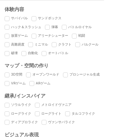
体験内容
サバイバル
サンドボックス
ハック＆スラッシュ
弾幕
バトルロイヤル
放置ゲーム
アリーナシューター
戦闘
高難易度
ミニマル
クラフト
パルクール
破壊
自動化
オートバトル
マップ・空間の作り
3D空間
オープンワールド
プロシージャル生成
VRゲーム
ARゲーム
継承/インスパイア
ソウルライク
メトロイドヴァニア
ローグライク
ローグライト
タルコフライク
ディアブロライク
ヴァンサバライク
ビジュアル表現