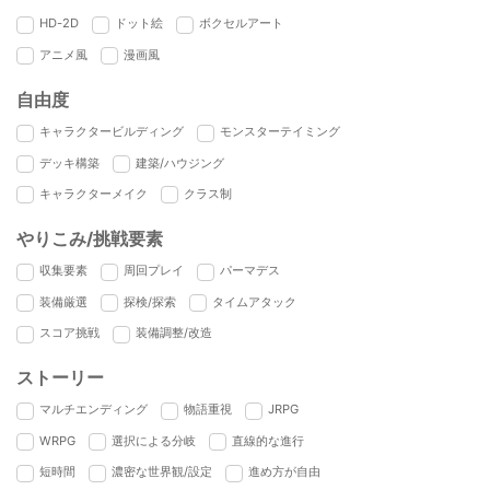
HD-2D
ドット絵
ボクセルアート
アニメ風
漫画風
自由度
キャラクタービルディング
モンスターテイミング
デッキ構築
建築/ハウジング
キャラクターメイク
クラス制
やりこみ/挑戦要素
収集要素
周回プレイ
パーマデス
装備厳選
探検/探索
タイムアタック
スコア挑戦
装備調整/改造
ストーリー
マルチエンディング
物語重視
JRPG
WRPG
選択による分岐
直線的な進行
短時間
濃密な世界観/設定
進め方が自由