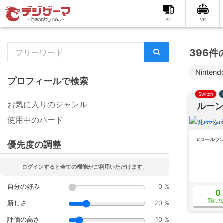
PC
VR
396
Nintend
プロフィールで検索
Switch
お気に入りのジャンル
ルーン
使用中のハード
2023/03
#ロールプ
優先度の調整
ログインすると全ての機能がご利用いただけます。
自分の好み
0 %
0
気に
新しさ
20 %
評価の高さ
10 %