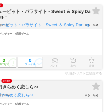
ch
ーピット・パラサイト - Sweet ＆ Spicy Da
ng. -
0
0
3/11/30
ドベンチャー
#恋愛ゲーム
0
0
気になる
プレイ済
プレイ中
名作
評価
除外
リストに登録する
Switch
刃きらめく恋しらべ
0
0
23/10/26
ドベンチャー
#恋愛ゲーム