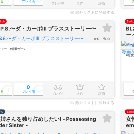
なる
プレイ済
プレイ中
名作
評価
除外
リストに登録する
itch
Swit
III P.S.〜ダ・カーポIII プラスストーリー〜
B
ー
0
0
/24
20
チャー
#恋愛ゲーム
#恋
0
なる
プレイ済
プレイ中
名作
評価
除外
リストに登録する
PC
Swit
姉さんを独り占めしたい! - Possessing
女
er Sister -
em