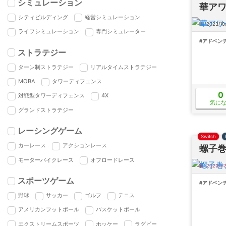
シミュレーション
華アワ
シティビルディング
経営シミュレーション
2023/10
ライフシミュレーション
専門シミュレーター
#アドベン
ストラテジー
ターン制ストラテジー
リアルタイムストラテジー
MOBA
タワーディフェンス
0
対戦型タワーディフェンス
4X
気に
グランドストラテジー
レーシングゲーム
Switch
カーレース
アクションレース
螺子
モーターバイクレース
オフロードレース
2023
スポーツゲーム
#アドベン
野球
サッカー
ゴルフ
テニス
アメリカンフットボール
バスケットボール
エクストリームスポーツ
ホッケー
ラグビー