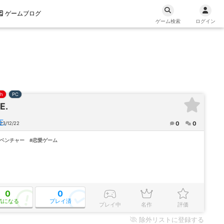
ゲームブログ
ゲーム検索
ログイン
ch
PC
E.
0
0
23/12/22
ドベンチャー
#恋愛ゲーム
0
0
気になる
プレイ済
プレイ中
名作
評価
除外
リストに登録する