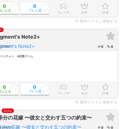
0
0
気になる
プレイ済
プレイ中
名作
評価
除外
リストに登録する
ch
agment's Note2+
0
0
23/09/21
ドベンチャー
#恋愛ゲーム
0
0
気になる
プレイ済
プレイ中
名作
評価
除外
リストに登録する
Switch
等分の花嫁 〜彼女と交わす五つの約束〜
0
0
23/09/07