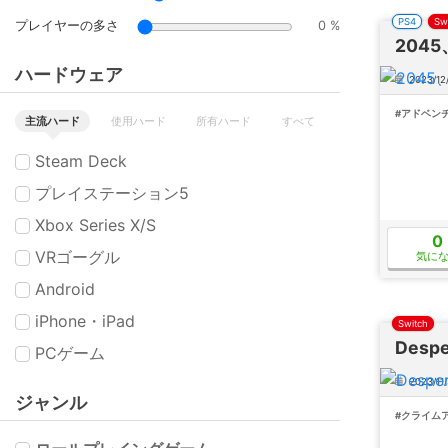
PS4
Sw
プレイヤーの多さ
0 %
204
ハードウェア
2023/12
#アドベン
主流ハード
使用ハード
所有ハード
すべて
Steam Deck
プレイステーション5
Xbox Series X/S
0
VRゴーグル
気に
Android
iPhone・iPad
Switch
Desp
PCゲーム
2023/11
ジャンル
#クライム