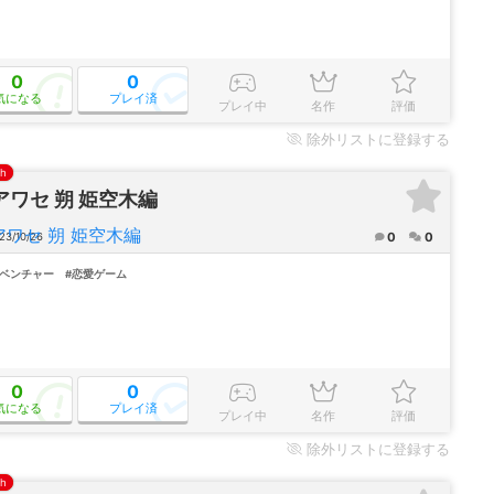
0
0
気になる
プレイ済
プレイ中
名作
評価
除外
リストに登録する
ch
アワセ 朔 姫空木編
0
0
23/10/26
ドベンチャー
#恋愛ゲーム
0
0
気になる
プレイ済
プレイ中
名作
評価
除外
リストに登録する
ch