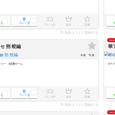
0
なる
プレイ済
プレイ中
名作
評価
除外
リストに登録する
Swit
セ 朔 蛟編
華
0
0
/26
20
チャー
#恋愛ゲーム
#ア
0
なる
プレイ済
プレイ中
名作
評価
除外
リストに登録する
Swit