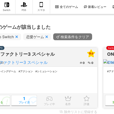
全てのゲーム
新着レビュー
Switch
PS5
スマホ
件のゲームが該当しました
o Switch
恋愛ゲーム
検索条件をクリア
PC
Swit
ファクトリー3 スペシャル
ON
9.0
0
0
/02
20
レイングゲーム
#アクション
#シミュレーション
#ア
1
なる
プレイ済
プレイ中
名作
評価
除外
リストに登録する