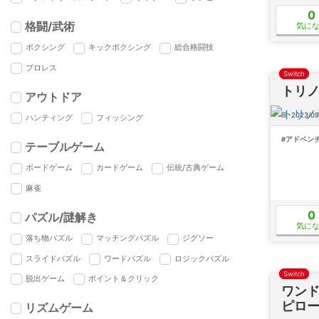
0
格闘/武術
気に
ボクシング
キックボクシング
総合格闘技
プロレス
Switch
トリ
アウトドア
2023/09
ハンティング
フィッシング
#アドベン
テーブルゲーム
ボードゲーム
カードゲーム
伝統/古典ゲーム
麻雀
0
パズル/謎解き
気に
落ち物パズル
マッチングパズル
ジグソー
スライドパズル
ワードパズル
ロジックパズル
Switch
脱出ゲーム
ポイント＆クリック
ワンド
ピローグ
リズムゲーム