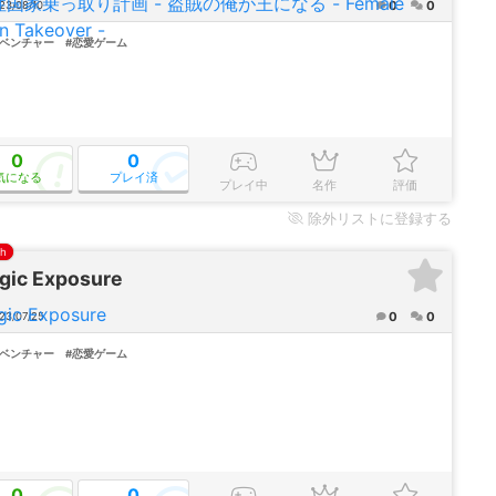
0
0
23/08/10
ドベンチャー
#恋愛ゲーム
0
0
気になる
プレイ済
プレイ中
名作
評価
除外
リストに登録する
ch
gic Exposure
0
0
23/07/25
ドベンチャー
#恋愛ゲーム
0
0