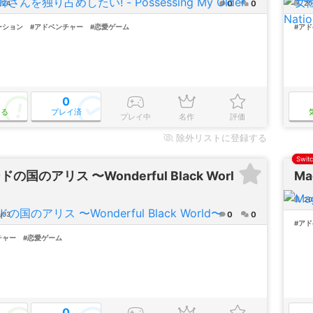
0
0
/24
20
ーション
#アドベンチャー
#恋愛ゲーム
#ア
0
なる
プレイ済
プレイ中
名作
評価
除外
リストに登録する
Swit
の国のアリス 〜Wonderful Black Worl
Ma
20
0
0
/03
#ア
チャー
#恋愛ゲーム
0