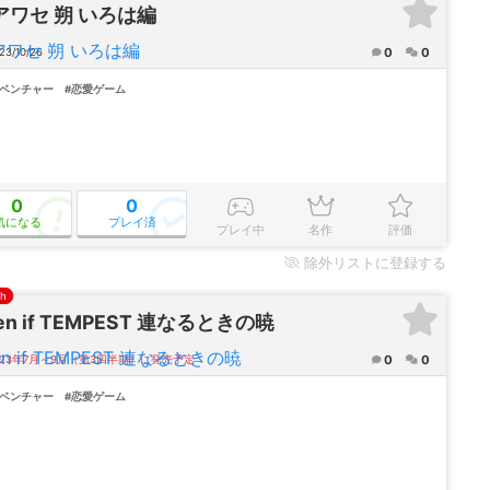
アワセ 朔 いろは編
0
0
23/10/26
ドベンチャー
#恋愛ゲーム
0
0
気になる
プレイ済
プレイ中
名作
評価
除外
リストに登録する
ch
en if TEMPEST 連なるときの暁
0
0
023年7月～9月（第3四半期）に発売予定
ドベンチャー
#恋愛ゲーム