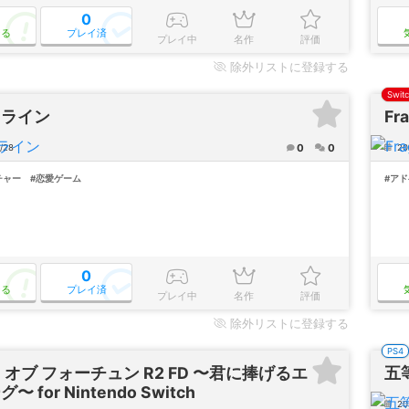
0
なる
プレイ済
プレイ中
名作
評価
除外
リストに登録する
Swit
ノライン
Fr
0
0
/28
20
チャー
#恋愛ゲーム
#ア
0
なる
プレイ済
プレイ中
名作
評価
除外
リストに登録する
PS4
 オブ フォーチュン R2 FD 〜君に捧げるエ
五
〜 for Nintendo Switch
20