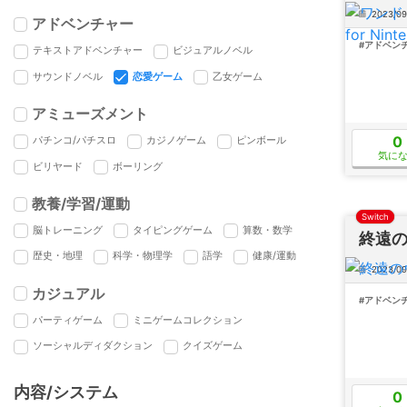
2023/09
アドベンチャー
#アドベン
テキストアドベンチャー
ビジュアルノベル
サウンドノベル
恋愛ゲーム
乙女ゲーム
アミューズメント
0
パチンコ/パチスロ
カジノゲーム
ピンボール
気に
ビリヤード
ボーリング
教養/学習/運動
Switch
脳トレーニング
タイピングゲーム
算数・数学
終遠のヴ
歴史・地理
科学・物理学
語学
健康/運動
2023/09
カジュアル
#アドベン
パーティゲーム
ミニゲームコレクション
ソーシャルディダクション
クイズゲーム
内容/システム
0