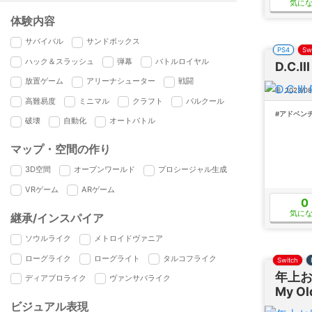
気に
体験内容
サバイバル
サンドボックス
PS4
Sw
ハック＆スラッシュ
弾幕
バトルロイヤル
D.C.
放置ゲーム
アリーナシューター
戦闘
2023/08
高難易度
ミニマル
クラフト
パルクール
#アドベン
破壊
自動化
オートバトル
マップ・空間の作り
3D空間
オープンワールド
プロシージャル生成
VRゲーム
ARゲーム
0
気に
継承/インスパイア
ソウルライク
メトロイドヴァニア
ローグライク
ローグライト
タルコフライク
Switch
年上お
ディアブロライク
ヴァンサバライク
My Old
ビジュアル表現