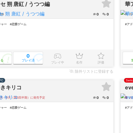
セ 朔 唐紅 / うつつ編
華
0
0
/26
20
チャー
#恋愛ゲーム
#ア
0
なる
プレイ済
プレイ中
名作
評価
除外
リストに登録する
PC
Swit
巻きキリコ
ev
0
0
年7月～9月（第3四半期）に発売予定
2
チャー
#恋愛ゲーム
#ア