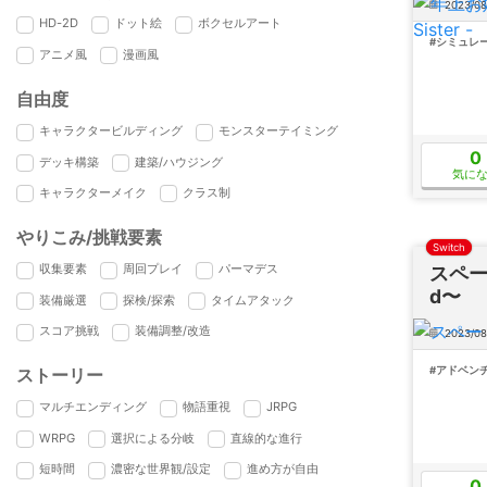
2023/08
HD-2D
ドット絵
ボクセルアート
#シミュレ
アニメ風
漫画風
自由度
キャラクタービルディング
モンスターテイミング
0
デッキ構築
建築/ハウジング
気に
キャラクターメイク
クラス制
やりこみ/挑戦要素
Switch
収集要素
周回プレイ
パーマデス
スペード
d〜
装備厳選
探検/探索
タイムアタック
スコア挑戦
装備調整/改造
2023/08
#アドベン
ストーリー
マルチエンディング
物語重視
JRPG
WRPG
選択による分岐
直線的な進行
短時間
濃密な世界観/設定
進め方が自由
0