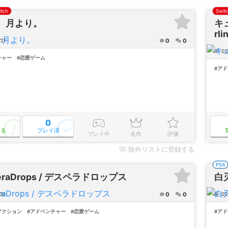
itch
Swit
5、月より。
キュ
rli
0
0
/21
202
チャー
#恋愛ゲーム
#ア
0
なる
プレイ済
プレイ中
名作
評価
除外
リストに登録する
PS4
eraDrops / デスペラドロップス
白
0
0
/30
20
アクション
#アドベンチャー
#恋愛ゲーム
#ア