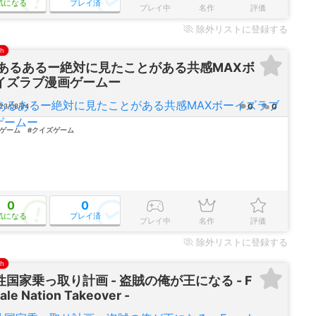
気になる
プレイ済
プレイ中
名作
評価
除外
リストに登録する
ch
Lあるあるー絶対に見たことがある共感MAXボ
イズラブ漫画ゲームー
0
0
23/08/24
愛ゲーム
#クイズゲーム
0
0
気になる
プレイ済
プレイ中
名作
評価
除外
リストに登録する
ch
性国家乗っ取り計画 - 盗賊の俺が王になる - F
ale Nation Takeover -