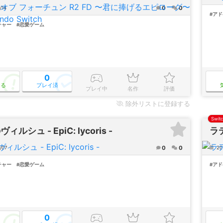
0
0
/14
#ア
チャー
#恋愛ゲーム
0
なる
プレイ済
プレイ中
名作
評価
除外
リストに登録する
Swit
ィルシュ - EpiC: lycoris -
ラ
0
0
/07
20
チャー
#恋愛ゲーム
#ア
0