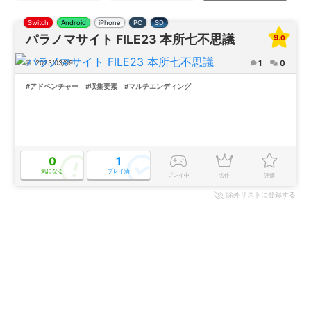
Switch
Android
iPhone
PC
SD
パラノマサイト FILE23 本所七不思議
9.0
1
0
2023/03/09
#アドベンチャー
#収集要素
#マルチエンディング
0
1
気になる
プレイ済
プレイ中
名作
評価
除外
リストに登録する