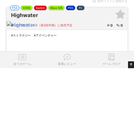
除外
リストに登録する
PS4
XONE
Switch
Xbox X/S
PS5
PC
Highwater
0
0
2023年7月～9月（第3四半期）に発売予定
#ストラテジー
#アドベンチャー
全てのゲーム
新着レビュー
ゲームブログ
0
0
気になる
プレイ済
プレイ中
名作
評価
除外
リストに登録する
PS4
XONE
Xbox X/S
PS5
PC
Wildmender
0
0
2023/09/28
#アクション
#アドベンチャー