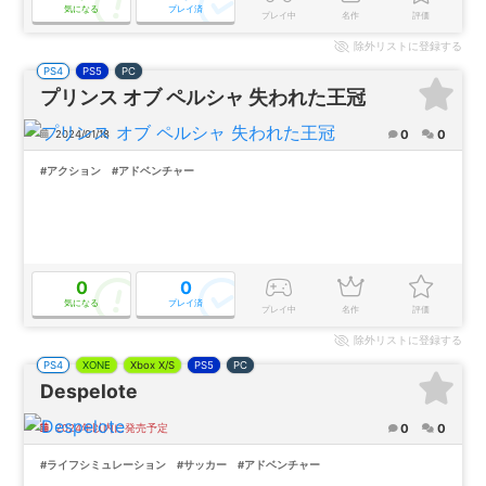
気になる
プレイ済
プレイ中
名作
評価
除外
リストに登録する
PS4
PS5
PC
プリンス オブ ペルシャ 失われた王冠
0
0
2024/01/18
#アクション
#アドベンチャー
0
0
気になる
プレイ済
プレイ中
名作
評価
除外
リストに登録する
PS4
XONE
Xbox X/S
PS5
PC
Despelote
0
0
2024年以内に発売予定
#ライフシミュレーション
#サッカー
#アドベンチャー