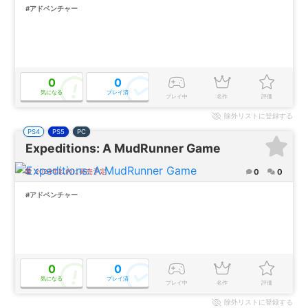
#アドベンチャー
0
0
気になる
プレイ済
プレイ中
名作
評価
除外
リストに登録する
PS4
PS5
PC
Expeditions: A MudRunner Game
0
0
2024年以内に発売予定
#アドベンチャー
0
0
気になる
プレイ済
プレイ中
名作
評価
除外
リストに登録する