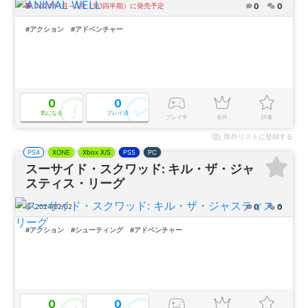
0
0
2024年1月～3月（第1四半期）に発売予定
#アクション
#アドベンチャー
0
0
気になる
プレイ済
プレイ中
名作
評価
除外
リストに登録する
PS4
XONE
Xbox X/S
PS5
PC
スーサイド・スクワッド: キル・ザ・ジャ
スティス・リーグ
0
0
2024/02/02
#アクション
#シューティング
#アドベンチャー
0
0