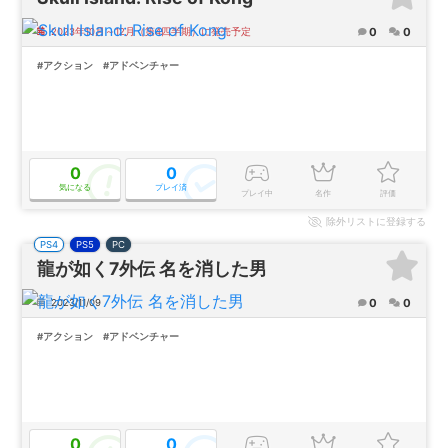
0
0
2023年10月～12月（第4四半期）に発売予定
#アクション
#アドベンチャー
0
0
気になる
プレイ済
プレイ中
名作
評価
除外
リストに登録する
PS4
PS5
PC
龍が如く7外伝 名を消した男
0
0
2023/11/09
#アクション
#アドベンチャー
0
0