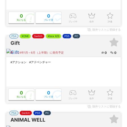
0
0
気になる
プレイ済
プレイ中
名作
評価
除外
リストに登録する
PS4
XONE
Switch
Xbox X/S
PS5
PC
Gift
0
0
2024年1月～6月（上半期）に発売予定
#アクション
#アドベンチャー
0
0
気になる
プレイ済
プレイ中
名作
評価
除外
リストに登録する
PS4
Switch
PS5
PC
ANIMAL WELL