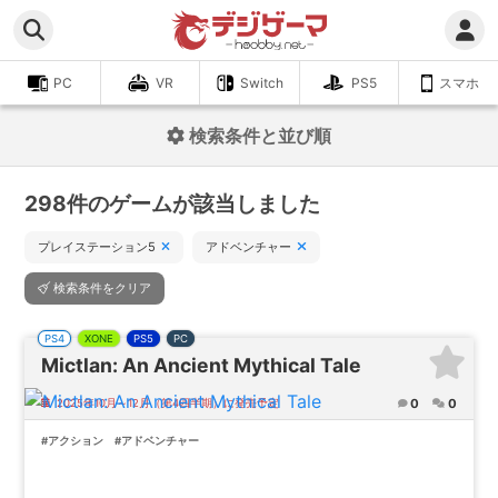
PC
VR
Switch
PS5
スマホ
検索条件と並び順
298件のゲームが該当しました
プレイステーション5
アドベンチャー
検索条件をクリア
PS4
XONE
PS5
PC
Mictlan: An Ancient Mythical Tale
0
0
2025年10月～12月（第4四半期）に発売予定
#アクション
#アドベンチャー