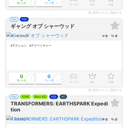
気になる
プレイ済
プレイ中
名作
評価
除外
リストに登録する
PS4
PS5
ギャング オブ シャーウッド
0
0
2023/10/19
#アクション
#アドベンチャー
0
0
気になる
プレイ済
プレイ中
名作
評価
除外
リストに登録する
PS4
XONE
Xbox X/S
PS5
PC
TRANSFORMERS: EARTHSPARK Expedi
tion
0
0
2023/10/13