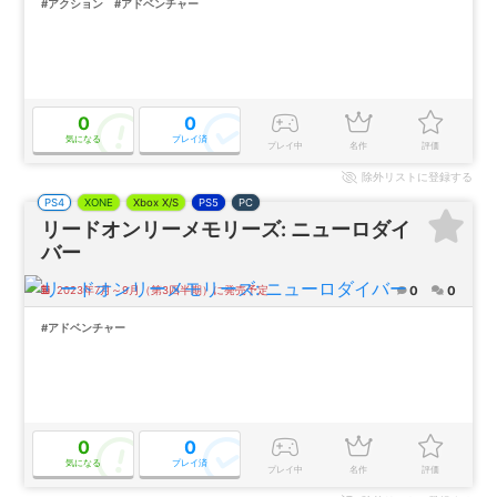
#アクション
#アドベンチャー
0
0
気になる
プレイ済
プレイ中
名作
評価
除外
リストに登録する
PS4
XONE
Xbox X/S
PS5
PC
リードオンリーメモリーズ: ニューロダイ
バー
0
0
2023年7月～9月（第3四半期）に発売予定
#アドベンチャー
0
0
気になる
プレイ済
プレイ中
名作
評価