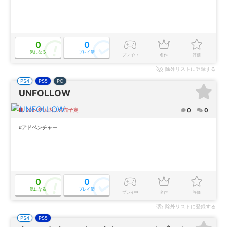
0
0
気になる
プレイ済
プレイ中
名作
評価
除外
リストに登録する
PS4
PS5
PC
UNFOLLOW
0
0
2024年以内に発売予定
#アドベンチャー
0
0
気になる
プレイ済
プレイ中
名作
評価
除外
リストに登録する
PS4
PS5