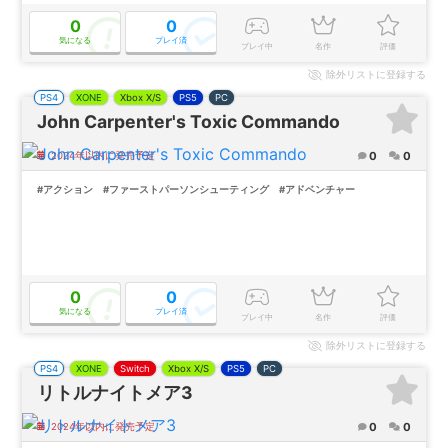
0
0
気になる
プレイ済
プレイ中
名作
評価
除外
リストに登録する
PS4
XONE
Xbox X/S
PS5
PC
John Carpenter's Toxic Commando
0
0
2024年以内に発売予定
#アクション
#ファーストパーソンシューティング
#アドベンチャー
0
0
気になる
プレイ済
プレイ中
名作
評価
除外
リストに登録する
PS4
XONE
Switch
Xbox X/S
PS5
PC
リトルナイトメア3
0
0
2024年以内に発売予定