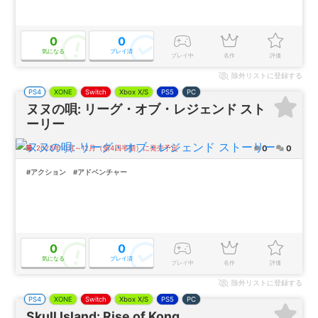
0
0
気になる
プレイ済
プレイ中
名作
評価
除外
リストに登録する
PS4
XONE
Switch
Xbox X/S
PS5
PC
ヌヌの唄: リーグ・オブ・レジェンド スト
ーリー
0
0
2023年10月～12月（第4四半期）に発売予定
#アクション
#アドベンチャー
0
0
気になる
プレイ済
プレイ中
名作
評価
除外
リストに登録する
PS4
XONE
Switch
Xbox X/S
PS5
PC
Skull Island: Rise of Kong