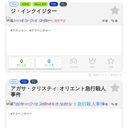
PS4
XONE
Xbox X/S
PS5
PC
ジ・インクイジター
0
0
2023年7月～12月（下半期）に発売予定
#アクション
#アドベンチャー
0
0
気になる
プレイ済
プレイ中
名作
評価
除外
リストに登録する
PS4
PS5
PC
アガサ・クリスティ: オリエント急行殺人
事件
0
0
2023年10月～12月（第4四半期）に発売予定
#アドベンチャー