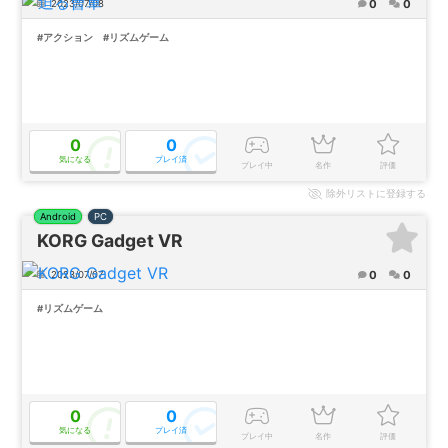
0
0
2023/07/08
#アクション
#リズムゲーム
0
0
気になる
プレイ済
プレイ中
名作
評価
除外
リストに登録する
Android
PC
KORG Gadget VR
0
0
2023/07/07
#リズムゲーム
0
0
気になる
プレイ済
プレイ中
名作
評価