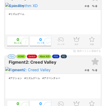
0
0
2023/03/15
#リズムゲーム
0
0
気になる
プレイ済
プレイ中
名作
評価
除外
リストに登録する
PS4
XONE
Switch
Xbox X/S
PS5
PC
Figment2: Creed Valley
0
0
2023/03/10
#アクション
#リズムゲーム
#アドベンチャー
0
0