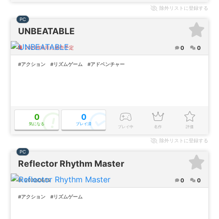
除外
リストに登録する
PC
UNBEATABLE
0
0
2023年6月に発売予定
#アクション
#リズムゲーム
#アドベンチャー
0
0
気になる
プレイ済
プレイ中
名作
評価
除外
リストに登録する
PC
Reflector Rhythm Master
0
0
2023/06/15
#アクション
#リズムゲーム