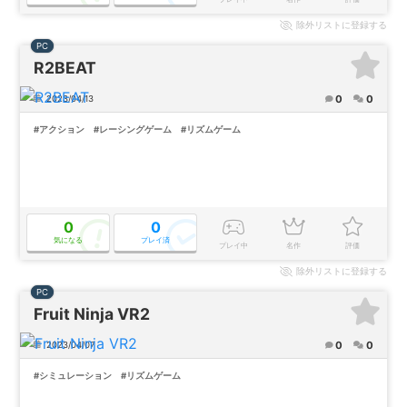
除外
リストに登録する
PC
R2BEAT
0
0
2023/04/13
#アクション
#レーシングゲーム
#リズムゲーム
0
0
気になる
プレイ済
プレイ中
名作
評価
除外
リストに登録する
PC
Fruit Ninja VR2
0
0
2023/04/07
#シミュレーション
#リズムゲーム