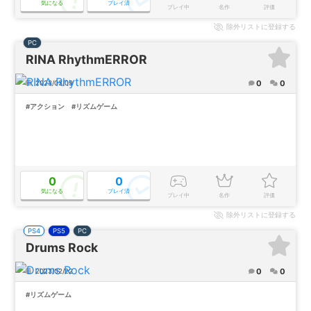
気になる
プレイ済
プレイ中
名作
評価
除外
リストに登録する
PC
RINA RhythmERROR
0
0
2023/03/09
#アクション
#リズムゲーム
0
0
気になる
プレイ済
プレイ中
名作
評価
除外
リストに登録する
PS4
PS5
PC
Drums Rock
0
0
2023/02/22
#リズムゲーム