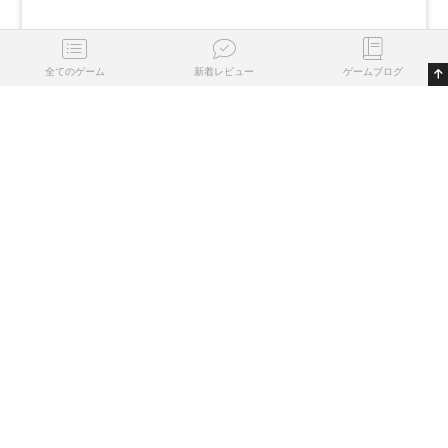
全てのゲーム
新着レビュー
ゲームブログ
0
0
気になる
プレイ済
プレイ中
名作
評価
除外
リストに登録する
PC
Re: |THM - once upon a time
0
0
2023/02/10
#ロールプレイングゲーム
#リズムゲーム
0
0
気になる
プレイ済
プレイ中
名作
評価
除外
リストに登録する
PS4
XONE
PC