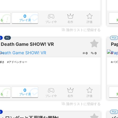
0
なる
プレイ済
プレイ中
名作
評価
除外
リストに登録する
5
PC
PS4
 Death Game SHOW! VR
Pap
0
0
/05
2
解き
#アドベンチャー
#パズ
0
なる
プレイ済
プレイ中
名作
評価
除外
リストに登録する
5
PS4