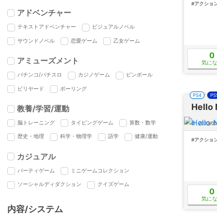
#アクショ
アドベンチャー
テキストアドベンチャー
ビジュアルノベル
サウンドノベル
恋愛ゲーム
乙女ゲーム
0
アミューズメント
気に
パチンコ/パチスロ
カジノゲーム
ピンボール
ビリヤード
ボーリング
PS4
PS
Hello
教養/学習/運動
脳トレーニング
タイピングゲーム
算数・数学
2023/05
歴史・地理
科学・物理学
語学
健康/運動
#アクショ
カジュアル
パーティゲーム
ミニゲームコレクション
ソーシャルディダクション
クイズゲーム
0
気に
内容/システム