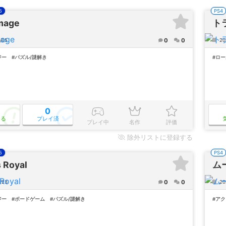
5
PS4
mage
ト
0
0
/05
20
ジー
#パズル/謎解き
#ロ
0
なる
プレイ済
プレイ中
名作
評価
除外
リストに登録する
5
PS4
 Royal
ム
0
0
/23
202
ジー
#ボードゲーム
#パズル/謎解き
#ア