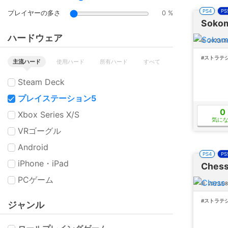
PS4
PS
プレイヤーの多さ
0 %
Soko
ハードウェア
2023/09
#ストラテ
主流ハード
使用ハード
所有ハード
すべて
Steam Deck
プレイステーション5
0
Xbox Series X/S
気に
VRゴーグル
Android
PS4
PS
iPhone・iPad
Chess
PCゲーム
2023/08
#ストラテ
ジャンル