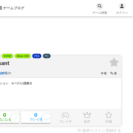
ゲームブログ
ゲーム検索
ログイン
XONE
Xbox X/S
PS5
PC
sant
0
0
3/10/31
クション
#パズル/謎解き
0
0
気になる
プレイ済
プレイ中
名作
評価
除外
リストに登録する