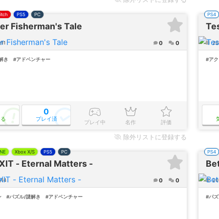
itch
PS5
PC
PS4
er Fisherman's Tale
Te
0
0
/11
20
解き
#アドベンチャー
#ア
0
なる
プレイ済
プレイ中
名作
評価
除外
リストに登録する
NE
Xbox X/S
PS5
PC
PS4
XIT - Eternal Matters -
Be
0
0
/14
20
ン
#パズル/謎解き
#アドベンチャー
#パズ