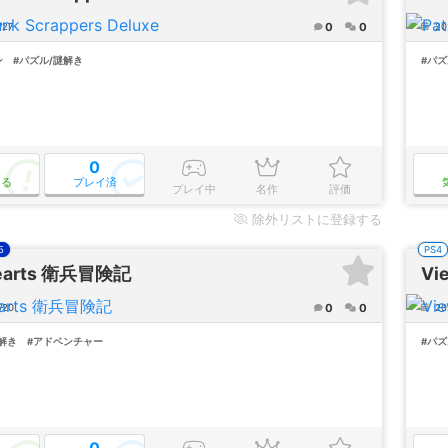
0
0
/27
20
ン
#パズル/謎解き
#パズ
0
なる
プレイ済
プレイ中
名作
評価
除外
リストに登録する
5
PS4
Hearts 衛兵冒険記
Vi
0
0
/20
202
解き
#アドベンチャー
#パズ
0