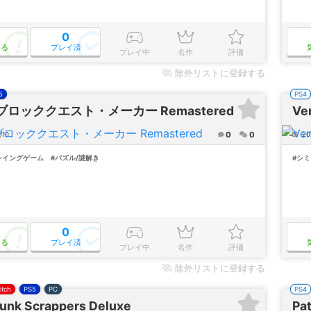
0
なる
プレイ済
プレイ中
名作
評価
除外
リストに登録する
5
PS4
 ブロッククエスト・メーカー Remastered
Ve
0
0
/10
202
レイングゲーム
#パズル/謎解き
#シ
0
なる
プレイ済
プレイ中
名作
評価
除外
リストに登録する
itch
PS5
PC
PS4
Junk Scrappers Deluxe
Pat