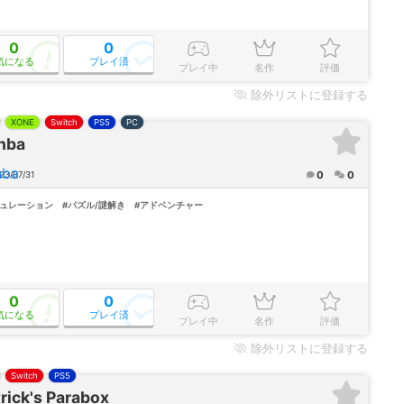
0
0
気になる
プレイ済
プレイ中
名作
評価
除外
リストに登録する
XONE
Switch
PS5
PC
nba
0
0
3/07/31
ミュレーション
#パズル/謎解き
#アドベンチャー
0
0
気になる
プレイ済
プレイ中
名作
評価
除外
リストに登録する
Switch
PS5
rick's Parabox