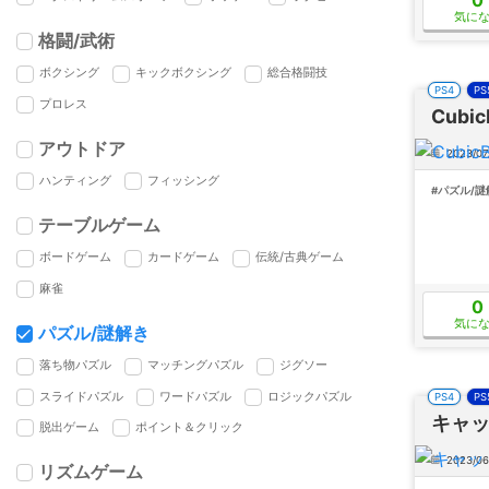
気に
格闘/武術
ボクシング
キックボクシング
総合格闘技
PS4
PS
プロレス
Cubic
アウトドア
2023/07
ハンティング
フィッシング
#パズル/謎
テーブルゲーム
ボードゲーム
カードゲーム
伝統/古典ゲーム
麻雀
0
気に
パズル/謎解き
落ち物パズル
マッチングパズル
ジグソー
スライドパズル
ワードパズル
ロジックパズル
PS4
PS
キャ
脱出ゲーム
ポイント＆クリック
2023/06
リズムゲーム