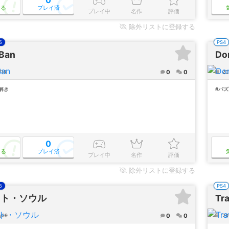
なる
プレイ済
プレイ中
名作
評価
除外
リストに登録する
5
PS4
Ban
Do
0
0
/14
20
解き
#パズ
0
なる
プレイ済
プレイ中
名作
評価
除外
リストに登録する
5
PS4
ット・ソウル
Tr
0
0
/09
20