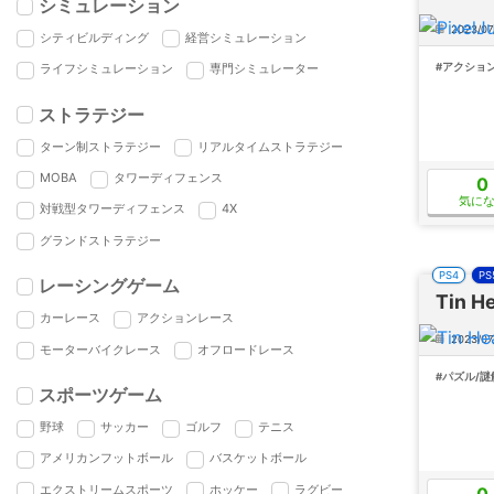
シミュレーション
2023/07
シティビルディング
経営シミュレーション
#アクショ
ライフシミュレーション
専門シミュレーター
ストラテジー
ターン制ストラテジー
リアルタイムストラテジー
MOBA
タワーディフェンス
0
気に
対戦型タワーディフェンス
4X
グランドストラテジー
PS4
PS
レーシングゲーム
Tin 
カーレース
アクションレース
2023/07
モーターバイクレース
オフロードレース
#パズル/謎
スポーツゲーム
野球
サッカー
ゴルフ
テニス
アメリカンフットボール
バスケットボール
エクストリームスポーツ
ホッケー
ラグビー
0