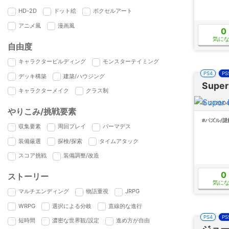
HD-2D
ドット絵
ボクセルアート
アニメ風
漫画風
0
気に
自由度
キャラクタービルディング
モンスターテイミング
PS4
PS
デッキ構築
建築/ハウジング
Super
キャラクターメイク
クラス制
2023/04
やりこみ/挑戦要素
#パズル/謎
収集要素
周回プレイ
パーマデス
装備厳選
探検/探索
タイムアタック
スコア挑戦
装備調整/改造
0
ストーリー
気に
マルチエンディング
物語重視
JRPG
WRPG
選択による分岐
直線的な進行
PS4
PS
短時間
濃密な世界観/設定
進め方が自由