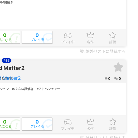
ル/謎解き
0
0
気になる
プレイ済
プレイ中
名作
評価
除外
リストに登録する
PS5
d Matter2
0
0
23/05/18
クション
#パズル/謎解き
#アドベンチャー
0
0
気になる
プレイ済
プレイ中
名作
評価
除外
リストに登録する