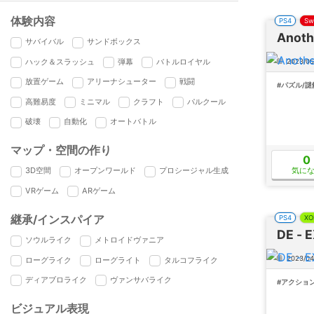
体験内容
PS4
Sw
Anoth
サバイバル
サンドボックス
ハック＆スラッシュ
弾幕
バトルロイヤル
2023/05
放置ゲーム
アリーナシューター
戦闘
#パズル/謎
高難易度
ミニマル
クラフト
パルクール
破壊
自動化
オートバトル
マップ・空間の作り
0
気に
3D空間
オープンワールド
プロシージャル生成
VRゲーム
ARゲーム
継承/インスパイア
PS4
XO
DE - E
ソウルライク
メトロイドヴァニア
2023/04
ローグライク
ローグライト
タルコフライク
ディアブロライク
ヴァンサバライク
#アクショ
ビジュアル表現