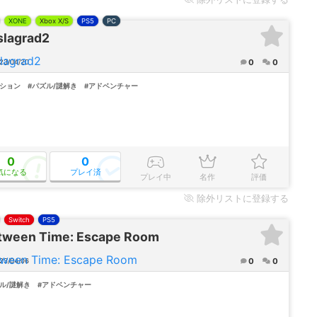
XONE
Xbox X/S
PS5
PC
slagrad2
0
0
23/04/20
クション
#パズル/謎解き
#アドベンチャー
0
0
気になる
プレイ済
プレイ中
名作
評価
除外
リストに登録する
Switch
PS5
tween Time: Escape Room
0
0
23/04/06
ル/謎解き
#アドベンチャー