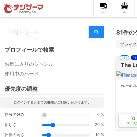
PC
VR
81件
プレイス
プロフィールで検索
PS4
PS
お気に入りのジャンル
The La
使用中のハード
2023年
#ロールプ
優先度の調整
ログインすると全ての機能がご利用いただけます。
自分の好み
0 %
0
気に
新しさ
20 %
評価の高さ
10 %