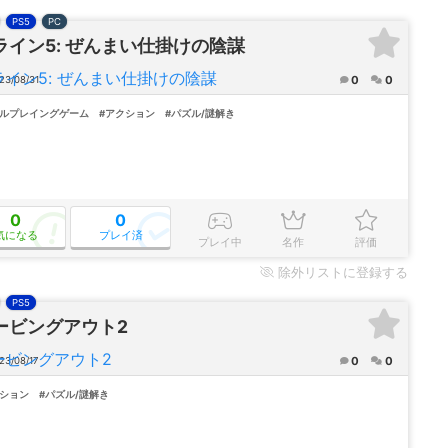
PS5
PC
ライン5: ぜんまい仕掛けの陰謀
0
0
23/08/31
ールプレイングゲーム
#アクション
#パズル/謎解き
0
0
気になる
プレイ済
プレイ中
名作
評価
除外
リストに登録する
PS5
ービングアウト2
0
0
3/08/17
クション
#パズル/謎解き