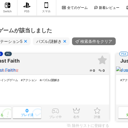
全てのゲーム
新着レビュー
Switch
PS5
スマホ
のゲームが該当しました
テーション5
パズル/謎解き
検索条件をクリア
5
PC
PS4
st Faith
Ju
0
0
10月に発売予定
202
レイングゲーム
#アクション
#パズル/謎解き
#ア
0
なる
プレイ済
プレイ中
名作
評価
除外
リストに登録する