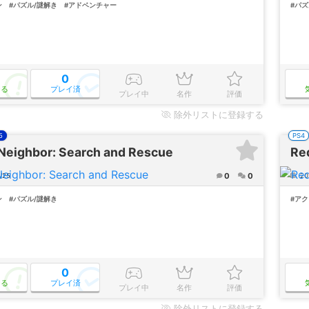
ン
#パズル/謎解き
#アドベンチャー
#パズ
0
なる
プレイ済
プレイ中
名作
評価
除外
リストに登録する
5
PS4
 Neighbor: Search and Rescue
Re
0
0
/25
20
ン
#パズル/謎解き
#ア
0
なる
プレイ済
プレイ中
名作
評価
除外
リストに登録する