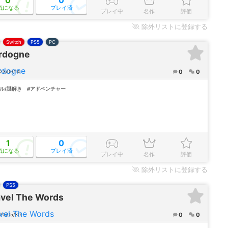
気になる
プレイ済
プレイ中
名作
評価
除外
リストに登録する
Switch
PS5
PC
rdogne
0
0
23/06/14
ル/謎解き
#アドベンチャー
1
0
気になる
プレイ済
プレイ中
名作
評価
除外
リストに登録する
PS5
avel The Words
0
0
23/05/30