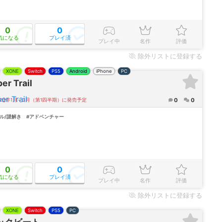
0
0
気になる
プレイ済
プレイ中
名作
評価
除外
リストに登録する
XONE
Switch
PS5
Android
iPhone
PC
er Trail
0
0
023年1月～3月（第1四半期）に発売予定
ル/謎解き
#アドベンチャー
0
0
気になる
プレイ済
プレイ中
名作
評価
除外
リストに登録する
XONE
Switch
PS5
PC