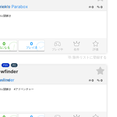
0
0
23/07/27
ル/謎解き
0
0
気になる
プレイ済
プレイ中
名作
評価
除外
リストに登録する
PS5
PC
ewfinder
0
0
3/07/18
ル/謎解き
#アドベンチャー
0
0