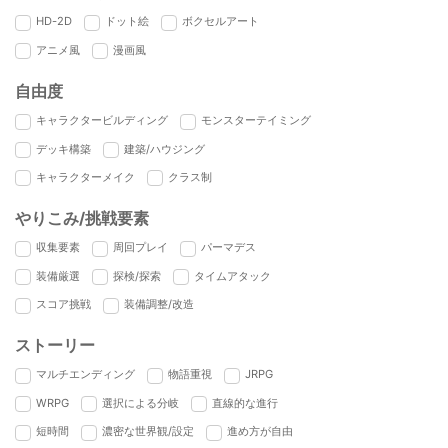
HD-2D
ドット絵
ボクセルアート
アニメ風
漫画風
自由度
キャラクタービルディング
モンスターテイミング
デッキ構築
建築/ハウジング
キャラクターメイク
クラス制
やりこみ/挑戦要素
収集要素
周回プレイ
パーマデス
装備厳選
探検/探索
タイムアタック
スコア挑戦
装備調整/改造
ストーリー
マルチエンディング
物語重視
JRPG
WRPG
選択による分岐
直線的な進行
短時間
濃密な世界観/設定
進め方が自由