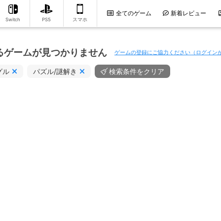
全てのゲーム
新着レビュー
Switch
PS5
スマホ
るゲームが見つかりません
ゲームの登録にご協力ください（ログイン
グル
パズル/謎解き
検索条件をクリア