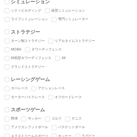
シミュレーション
シティビルディング
経営シミュレーション
ライフシミュレーション
専門シミュレーター
ストラテジー
ターン制ストラテジー
リアルタイムストラテジー
MOBA
タワーディフェンス
対戦型タワーディフェンス
4X
グランドストラテジー
レーシングゲーム
カーレース
アクションレース
モーターバイクレース
オフロードレース
スポーツゲーム
野球
サッカー
ゴルフ
テニス
アメリカンフットボール
バスケットボール
エクストリームスポーツ
ホッケー
ラグビー