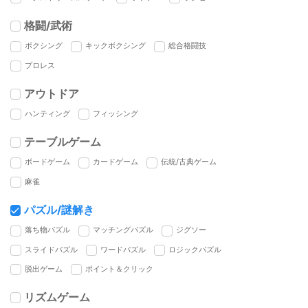
格闘/武術
ボクシング
キックボクシング
総合格闘技
プロレス
アウトドア
ハンティング
フィッシング
テーブルゲーム
ボードゲーム
カードゲーム
伝統/古典ゲーム
麻雀
パズル/謎解き
落ち物パズル
マッチングパズル
ジグソー
スライドパズル
ワードパズル
ロジックパズル
脱出ゲーム
ポイント＆クリック
リズムゲーム