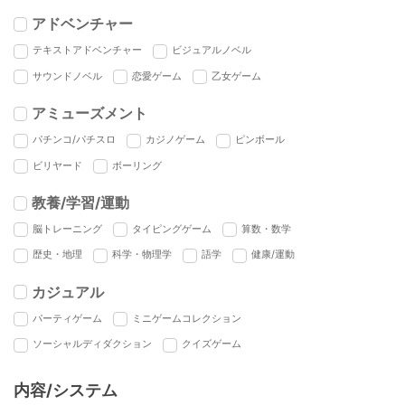
アドベンチャー
テキストアドベンチャー
ビジュアルノベル
サウンドノベル
恋愛ゲーム
乙女ゲーム
アミューズメント
パチンコ/パチスロ
カジノゲーム
ピンボール
ビリヤード
ボーリング
教養/学習/運動
脳トレーニング
タイピングゲーム
算数・数学
歴史・地理
科学・物理学
語学
健康/運動
カジュアル
パーティゲーム
ミニゲームコレクション
ソーシャルディダクション
クイズゲーム
内容/システム