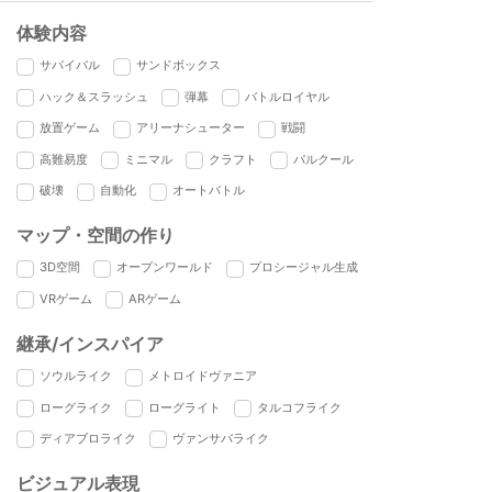
体験内容
サバイバル
サンドボックス
ハック＆スラッシュ
弾幕
バトルロイヤル
放置ゲーム
アリーナシューター
戦闘
高難易度
ミニマル
クラフト
パルクール
破壊
自動化
オートバトル
マップ・空間の作り
3D空間
オープンワールド
プロシージャル生成
VRゲーム
ARゲーム
継承/インスパイア
ソウルライク
メトロイドヴァニア
ローグライク
ローグライト
タルコフライク
ディアブロライク
ヴァンサバライク
ビジュアル表現