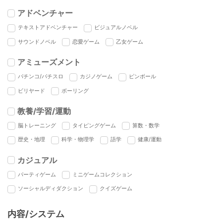
アドベンチャー
テキストアドベンチャー
ビジュアルノベル
サウンドノベル
恋愛ゲーム
乙女ゲーム
アミューズメント
パチンコ/パチスロ
カジノゲーム
ピンボール
ビリヤード
ボーリング
教養/学習/運動
脳トレーニング
タイピングゲーム
算数・数学
歴史・地理
科学・物理学
語学
健康/運動
カジュアル
パーティゲーム
ミニゲームコレクション
ソーシャルディダクション
クイズゲーム
内容/システム