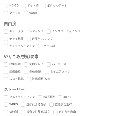
HD-2D
ドット絵
ボクセルアート
アニメ風
漫画風
自由度
キャラクタービルディング
モンスターテイミング
デッキ構築
建築/ハウジング
キャラクターメイク
クラス制
やりこみ/挑戦要素
収集要素
周回プレイ
パーマデス
装備厳選
探検/探索
タイムアタック
スコア挑戦
装備調整/改造
ストーリー
マルチエンディング
物語重視
JRPG
WRPG
選択による分岐
直線的な進行
短時間
濃密な世界観/設定
進め方が自由