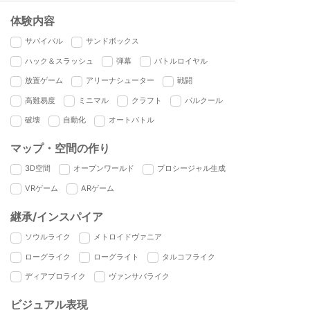
体験内容
サバイバル
サンドボックス
ハック＆スラッシュ
弾幕
バトルロイヤル
放置ゲーム
アリーナシューター
戦闘
高難易度
ミニマル
クラフト
パルクール
破壊
自動化
オートバトル
マップ・空間の作り
3D空間
オープンワールド
プロシージャル生成
VRゲーム
ARゲーム
継承/インスパイア
ソウルライク
メトロイドヴァニア
ローグライク
ローグライト
タルコフライク
ディアブロライク
ヴァンサバライク
ビジュアル表現