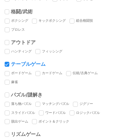
格闘/武術
ボクシング
キックボクシング
総合格闘技
プロレス
アウトドア
ハンティング
フィッシング
テーブルゲーム
ボードゲーム
カードゲーム
伝統/古典ゲーム
麻雀
パズル/謎解き
落ち物パズル
マッチングパズル
ジグソー
スライドパズル
ワードパズル
ロジックパズル
脱出ゲーム
ポイント＆クリック
リズムゲーム