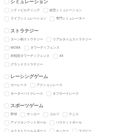
シミュレーション
シティビルディング
経営シミュレーション
ライフシミュレーション
専門シミュレーター
ストラテジー
ターン制ストラテジー
リアルタイムストラテジー
MOBA
タワーディフェンス
対戦型タワーディフェンス
4X
グランドストラテジー
レーシングゲーム
カーレース
アクションレース
モーターバイクレース
オフロードレース
スポーツゲーム
野球
サッカー
ゴルフ
テニス
アメリカンフットボール
バスケットボール
エクストリームスポーツ
ホッケー
ラグビー