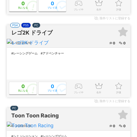
0
0
気になる
プレイ済
プレイ中
名作
評価
除外
リストに登録する
PS4
PS5
PC
レゴ2K ドライブ
0
0
2023/05/19
#レーシングゲーム
#アドベンチャー
0
0
気になる
プレイ済
プレイ中
名作
評価
除外
リストに登録する
PC
Toon Toon Racing
0
0
2023/05/16
#シミュレーション
#レーシングゲーム