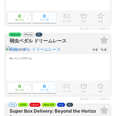
0
0
気になる
プレイ済
プレイ中
名作
評価
除外
リストに登録する
Android
iPhone
PC
弱虫ペダル ドリームレース
0
0
2023/07/07
#レーシングゲーム
0
0
気になる
プレイ済
プレイ中
名作
評価
除外
リストに登録する
PS4
XONE
Switch
Xbox X/S
PS5
PC
Super Box Delivery: Beyond the Horizo