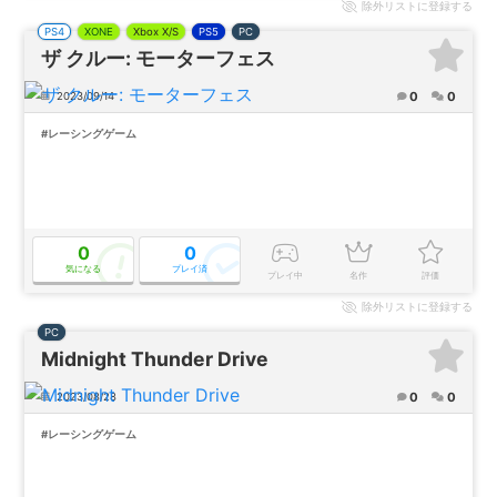
除外
リストに登録する
PS4
XONE
Xbox X/S
PS5
PC
ザ クルー: モーターフェス
0
0
2023/09/14
#レーシングゲーム
0
0
気になる
プレイ済
プレイ中
名作
評価
除外
リストに登録する
PC
Midnight Thunder Drive
0
0
2023/08/28
#レーシングゲーム