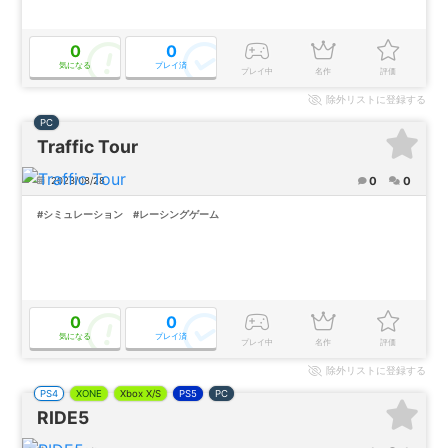
0
0
気になる
プレイ済
プレイ中
名作
評価
除外
リストに登録する
PC
Traffic Tour
0
0
2023/08/28
#シミュレーション
#レーシングゲーム
0
0
気になる
プレイ済
プレイ中
名作
評価
除外
リストに登録する
PS4
XONE
Xbox X/S
PS5
PC
RIDE5