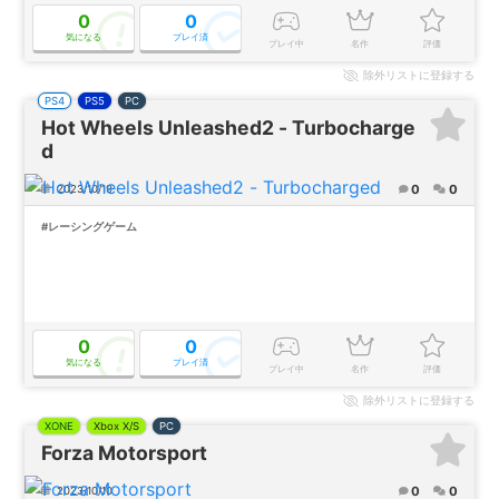
0
0
気になる
プレイ済
プレイ中
名作
評価
除外
リストに登録する
PS4
PS5
PC
Hot Wheels Unleashed2 - Turbocharge
d
0
0
2023/10/19
#レーシングゲーム
0
0
気になる
プレイ済
プレイ中
名作
評価
除外
リストに登録する
XONE
Xbox X/S
PC
Forza Motorsport
0
0
2023/10/10