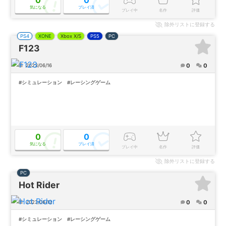
0
0
気になる
プレイ済
プレイ中
名作
評価
除外
リストに登録する
PS4
XONE
Xbox X/S
PS5
PC
F123
0
0
2023/06/16
#シミュレーション
#レーシングゲーム
0
0
気になる
プレイ済
プレイ中
名作
評価
除外
リストに登録する
PC
Hot Rider
0
0
2023/06/13
#シミュレーション
#レーシングゲーム