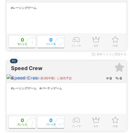
#レーシングゲーム
0
0
気になる
プレイ済
プレイ中
名作
評価
除外
リストに登録する
PC
Speed Crew
0
0
2023年7月～9月（第3四半期）に発売予定
#レーシングゲーム
#パーティゲーム
0
0
気になる
プレイ済
プレイ中
名作
評価