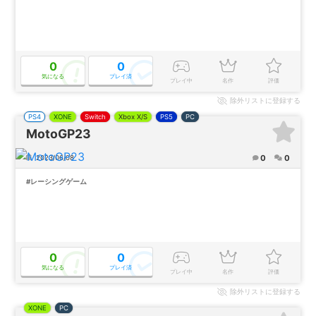
0
0
気になる
プレイ済
プレイ中
名作
評価
除外
リストに登録する
PS4
XONE
Switch
Xbox X/S
PS5
PC
MotoGP23
0
0
2023/06/08
#レーシングゲーム
0
0
気になる
プレイ済
プレイ中
名作
評価
除外
リストに登録する
XONE
PC