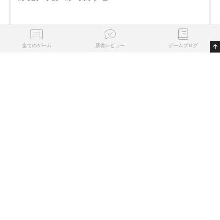
全てのゲーム
新着レビュー
ゲームブログ
0
0
気になる
プレイ済
プレイ中
名作
評価
除外
リストに登録する
PS4
XONE
Xbox X/S
PS5
PC
TT Isle of Man: Ride on the Edge3
0
0
2023/05/12
#シミュレーション
#レーシングゲーム
0
0
気になる
プレイ済
プレイ中
名作
評価
除外
リストに登録する
PC