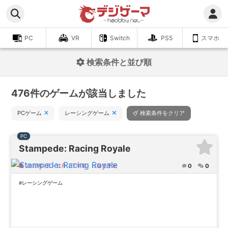
PC
VR
Switch
PS5
スマホ
検索条件と並び順
476件のゲームが該当しました
PCゲーム
レーシングゲーム
検索条件をクリア
PC
Stampede: Racing Royale
0
0
2023年7月～12月（下半期）に発売予定
#レーシングゲーム