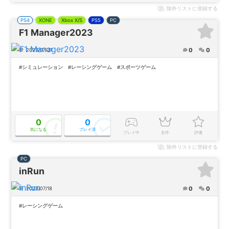
除外
リストに登録する
PS4
XONE
Xbox X/S
PS5
PC
F1 Manager2023
0
0
2023/07/31
#シミュレーション
#レーシングゲーム
#スポーツゲーム
0
0
気になる
プレイ済
プレイ中
名作
評価
除外
リストに登録する
PC
inRun
0
0
2023/07/18
#レーシングゲーム