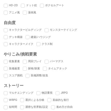
HD-2D
ドット絵
ボクセルアート
アニメ風
漫画風
自由度
キャラクタービルディング
モンスターテイミング
デッキ構築
建築/ハウジング
キャラクターメイク
クラス制
やりこみ/挑戦要素
収集要素
周回プレイ
パーマデス
装備厳選
探検/探索
タイムアタック
スコア挑戦
装備調整/改造
ストーリー
マルチエンディング
物語重視
JRPG
WRPG
選択による分岐
直線的な進行
短時間
濃密な世界観/設定
進め方が自由