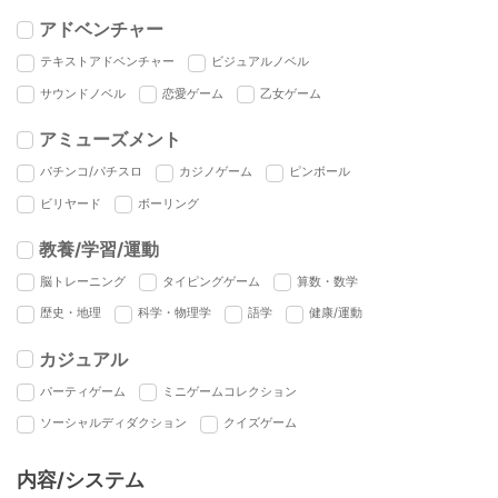
アドベンチャー
テキストアドベンチャー
ビジュアルノベル
サウンドノベル
恋愛ゲーム
乙女ゲーム
アミューズメント
パチンコ/パチスロ
カジノゲーム
ピンボール
ビリヤード
ボーリング
教養/学習/運動
脳トレーニング
タイピングゲーム
算数・数学
歴史・地理
科学・物理学
語学
健康/運動
カジュアル
パーティゲーム
ミニゲームコレクション
ソーシャルディダクション
クイズゲーム
内容/システム