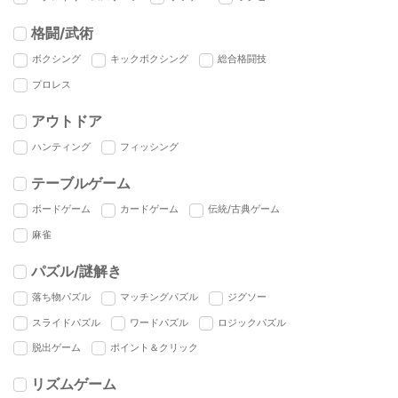
格闘/武術
ボクシング
キックボクシング
総合格闘技
プロレス
アウトドア
ハンティング
フィッシング
テーブルゲーム
ボードゲーム
カードゲーム
伝統/古典ゲーム
麻雀
パズル/謎解き
落ち物パズル
マッチングパズル
ジグソー
スライドパズル
ワードパズル
ロジックパズル
脱出ゲーム
ポイント＆クリック
リズムゲーム