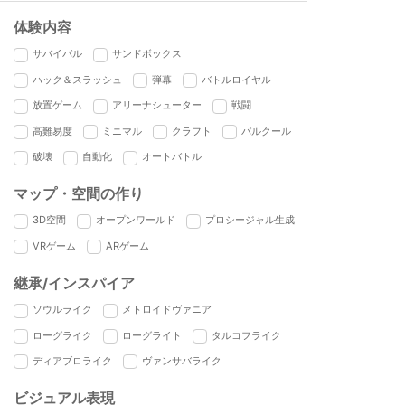
体験内容
サバイバル
サンドボックス
ハック＆スラッシュ
弾幕
バトルロイヤル
放置ゲーム
アリーナシューター
戦闘
高難易度
ミニマル
クラフト
パルクール
破壊
自動化
オートバトル
マップ・空間の作り
3D空間
オープンワールド
プロシージャル生成
VRゲーム
ARゲーム
継承/インスパイア
ソウルライク
メトロイドヴァニア
ローグライク
ローグライト
タルコフライク
ディアブロライク
ヴァンサバライク
ビジュアル表現