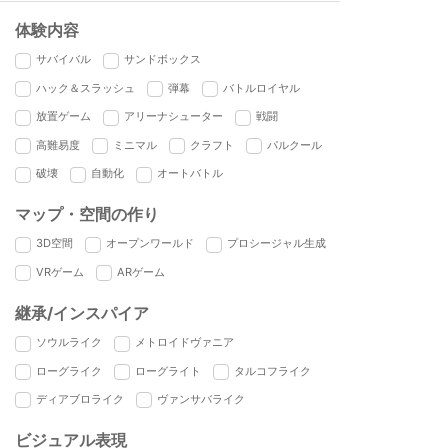
体験内容
サバイバル
サンドボックス
ハック＆スラッシュ
弾幕
バトルロイヤル
放置ゲーム
アリーナシューター
戦闘
高難易度
ミニマル
クラフト
パルクール
破壊
自動化
オートバトル
マップ・空間の作り
3D空間
オープンワールド
プロシージャル生成
VRゲーム
ARゲーム
継承/インスパイア
ソウルライク
メトロイドヴァニア
ローグライク
ローグライト
タルコフライク
ディアブロライク
ヴァンサバライク
ビジュアル表現