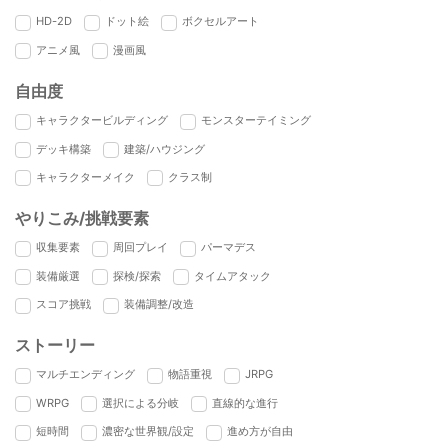
HD-2D
ドット絵
ボクセルアート
アニメ風
漫画風
自由度
キャラクタービルディング
モンスターテイミング
デッキ構築
建築/ハウジング
キャラクターメイク
クラス制
やりこみ/挑戦要素
収集要素
周回プレイ
パーマデス
装備厳選
探検/探索
タイムアタック
スコア挑戦
装備調整/改造
ストーリー
マルチエンディング
物語重視
JRPG
WRPG
選択による分岐
直線的な進行
短時間
濃密な世界観/設定
進め方が自由