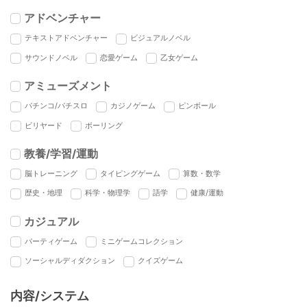
アドベンチャー
テキストアドベンチャー
ビジュアルノベル
サウンドノベル
恋愛ゲーム
乙女ゲーム
アミューズメント
パチンコ/パチスロ
カジノゲーム
ピンボール
ビリヤード
ボーリング
教養/学習/運動
脳トレーニング
タイピングゲーム
算数・数学
歴史・地理
科学・物理学
語学
健康/運動
カジュアル
パーティゲーム
ミニゲームコレクション
ソーシャルディダクション
クイズゲーム
内容/システム