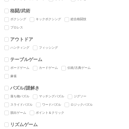
格闘/武術
ボクシング
キックボクシング
総合格闘技
プロレス
アウトドア
ハンティング
フィッシング
テーブルゲーム
ボードゲーム
カードゲーム
伝統/古典ゲーム
麻雀
パズル/謎解き
落ち物パズル
マッチングパズル
ジグソー
スライドパズル
ワードパズル
ロジックパズル
脱出ゲーム
ポイント＆クリック
リズムゲーム