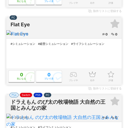
気になる
プレイ済
プレイ中
名作
評価
除外
リストに登録する
PC
Flat Eye
0
0
2022/11/15
#シミュレーション
#経営シミュレーション
#ライフシミュレーション
0
0
気になる
プレイ済
プレイ中
名作
評価
除外
リストに登録する
PS4
Switch
PS5
PC
ドラえもん のび太の牧場物語 大自然の王
国とみんなの家
0
0
2022/11/02
#シミュレーション
#ライフシミュレーション