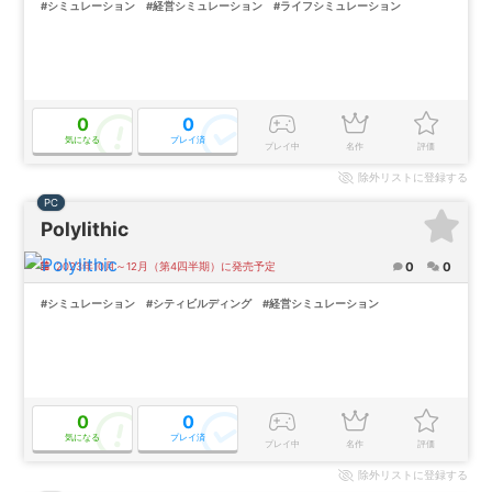
#シミュレーション
#経営シミュレーション
#ライフシミュレーション
0
0
気になる
プレイ済
プレイ中
名作
評価
除外
リストに登録する
PC
Polylithic
0
0
2023年10月～12月（第4四半期）に発売予定
#シミュレーション
#シティビルディング
#経営シミュレーション
0
0
気になる
プレイ済
プレイ中
名作
評価
除外
リストに登録する