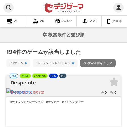
PC
VR
Switch
PS5
スマホ
検索条件と並び順
194件のゲームが該当しました
PCゲーム
ライフシミュレーション
検索条件をクリア
PS4
XONE
Xbox X/S
PS5
PC
Despelote
0
0
2024年以内に発売予定
#ライフシミュレーション
#サッカー
#アドベンチャー