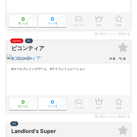
0
0
気になる
プレイ済
プレイ中
名作
評価
除外
リストに登録する
Switch
PC
ピコンティア
0
0
2023/06/29
#ロールプレイングゲーム
#ライフシミュレーション
0
0
気になる
プレイ済
プレイ中
名作
評価
除外
リストに登録する
PC
Landlord's Super