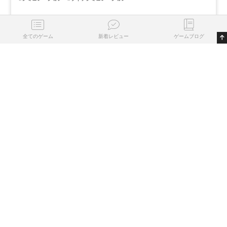
全てのゲーム
新着レビュー
ゲームブログ
0
1
気になる
プレイ済
プレイ中
名作
評価
除外
リストに登録する
XONE
PC
Weedcraft Inc
0
0
2022/09/30
#シミュレーション
#経営シミュレーション
#ライフシミュレーション
0
0
気になる
プレイ済
プレイ中
名作
評価
除外
リストに登録する
PC