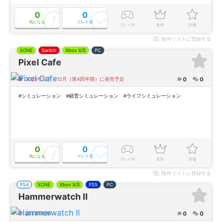
0
0
気になる
プレイ済
プレイ中
名作
評価
除外
リストに登録する
XONE
Switch
Xbox X/S
PC
Pixel Cafe
0
0
2023年10月～12月（第4四半期）に発売予定
#シミュレーション
#経営シミュレーション
#ライフシミュレーション
0
0
気になる
プレイ済
プレイ中
名作
評価
除外
リストに登録する
PS4
XONE
Xbox X/S
PS5
PC
Hammerwatch II
0
0
2023/08/16