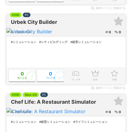
除外
リストに登録する
XONE
PC
Urbek City Builder
0
0
2023/04/14
#シミュレーション
#シティビルディング
#経営シミュレーション
0
0
気になる
プレイ済
プレイ中
名作
評価
除外
リストに登録する
XONE
Xbox X/S
PC
Chef Life: A Restaurant Simulator
0
0
2023/02/02
#シミュレーション
#経営シミュレーション
#ライフシミュレーション