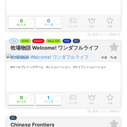
0
0
気になる
プレイ済
プレイ中
名作
評価
除外
リストに登録する
PS4
XONE
Switch
Xbox X/S
PS5
PC
牧場物語 Welcome! ワンダフルライフ
0
0
2023/01/26
#ロールプレイングゲーム
#シミュレーション
#ライフシミュレーション
0
1
気になる
プレイ済
プレイ中
名作
評価
除外
リストに登録する
PC
Chinese Frontiers