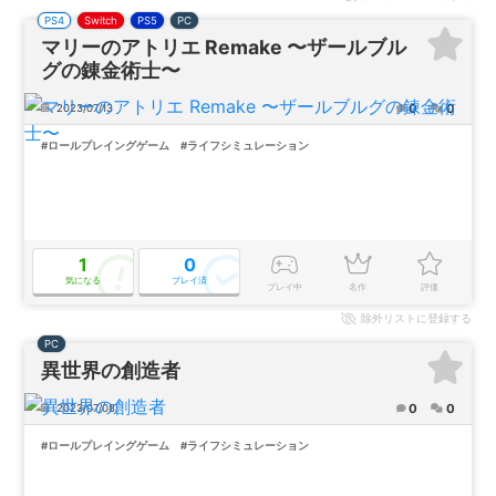
PS4
Switch
PS5
PC
マリーのアトリエ Remake 〜ザールブル
グの錬金術士〜
0
0
2023/07/13
#ロールプレイングゲーム
#ライフシミュレーション
1
0
気になる
プレイ済
プレイ中
名作
評価
除外
リストに登録する
PC
異世界の創造者
0
0
2023/07/08
#ロールプレイングゲーム
#ライフシミュレーション