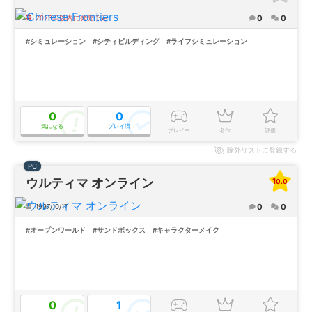
0
0
2023年以内に発売予定
#シミュレーション
#シティビルディング
#ライフシミュレーション
0
0
気になる
プレイ済
プレイ中
名作
評価
除外
リストに登録する
PC
ウルティマ オンライン
10.0
0
0
1997/10/17
#オープンワールド
#サンドボックス
#キャラクターメイク
0
1