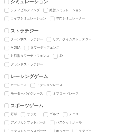
シミュレーション
シティビルディング
経営シミュレーション
ライフシミュレーション
専門シミュレーター
ストラテジー
ターン制ストラテジー
リアルタイムストラテジー
MOBA
タワーディフェンス
対戦型タワーディフェンス
4X
グランドストラテジー
レーシングゲーム
カーレース
アクションレース
モーターバイクレース
オフロードレース
スポーツゲーム
野球
サッカー
ゴルフ
テニス
アメリカンフットボール
バスケットボール
エクストリームスポーツ
ホッケー
ラグビー