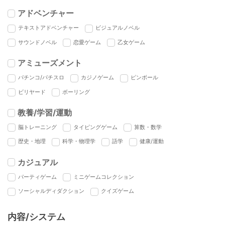
アドベンチャー
テキストアドベンチャー
ビジュアルノベル
サウンドノベル
恋愛ゲーム
乙女ゲーム
アミューズメント
パチンコ/パチスロ
カジノゲーム
ピンボール
ビリヤード
ボーリング
教養/学習/運動
脳トレーニング
タイピングゲーム
算数・数学
歴史・地理
科学・物理学
語学
健康/運動
カジュアル
パーティゲーム
ミニゲームコレクション
ソーシャルディダクション
クイズゲーム
内容/システム