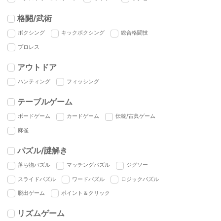
格闘/武術
ボクシング
キックボクシング
総合格闘技
プロレス
アウトドア
ハンティング
フィッシング
テーブルゲーム
ボードゲーム
カードゲーム
伝統/古典ゲーム
麻雀
パズル/謎解き
落ち物パズル
マッチングパズル
ジグソー
スライドパズル
ワードパズル
ロジックパズル
脱出ゲーム
ポイント＆クリック
リズムゲーム