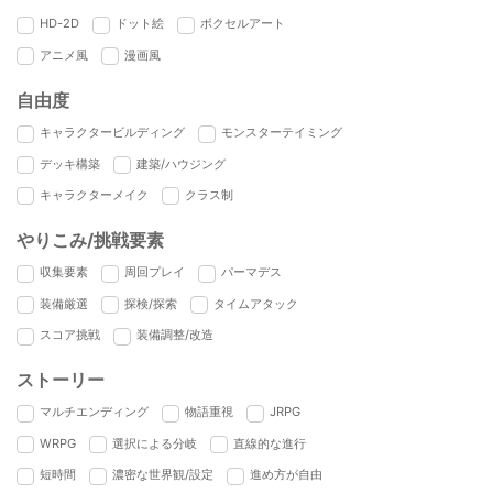
HD-2D
ドット絵
ボクセルアート
アニメ風
漫画風
自由度
キャラクタービルディング
モンスターテイミング
デッキ構築
建築/ハウジング
キャラクターメイク
クラス制
やりこみ/挑戦要素
収集要素
周回プレイ
パーマデス
装備厳選
探検/探索
タイムアタック
スコア挑戦
装備調整/改造
ストーリー
マルチエンディング
物語重視
JRPG
WRPG
選択による分岐
直線的な進行
短時間
濃密な世界観/設定
進め方が自由