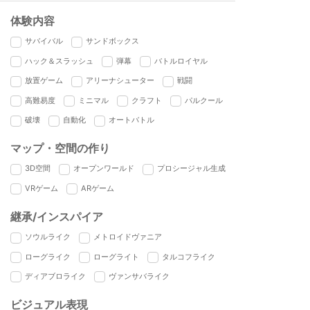
体験内容
サバイバル
サンドボックス
ハック＆スラッシュ
弾幕
バトルロイヤル
放置ゲーム
アリーナシューター
戦闘
高難易度
ミニマル
クラフト
パルクール
破壊
自動化
オートバトル
マップ・空間の作り
3D空間
オープンワールド
プロシージャル生成
VRゲーム
ARゲーム
継承/インスパイア
ソウルライク
メトロイドヴァニア
ローグライク
ローグライト
タルコフライク
ディアブロライク
ヴァンサバライク
ビジュアル表現