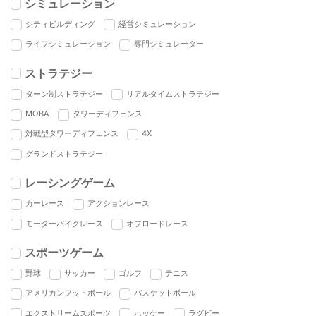
シミュレーション
シティビルディング
経営シミュレーション
ライフシミュレーション
専門シミュレーター
ストラテジー
ターン制ストラテジー
リアルタイムストラテジー
MOBA
タワーディフェンス
対戦型タワーディフェンス
4X
グランドストラテジー
レーシングゲーム
カーレース
アクションレース
モーターバイクレース
オフロードレース
スポーツゲーム
野球
サッカー
ゴルフ
テニス
アメリカンフットボール
バスケットボール
エクストリームスポーツ
ホッケー
ラグビー