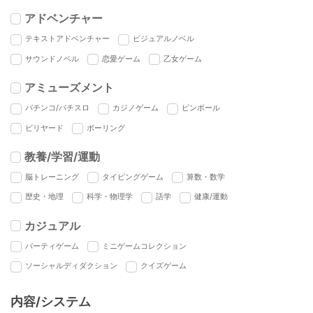
アドベンチャー
テキストアドベンチャー
ビジュアルノベル
サウンドノベル
恋愛ゲーム
乙女ゲーム
アミューズメント
パチンコ/パチスロ
カジノゲーム
ピンボール
ビリヤード
ボーリング
教養/学習/運動
脳トレーニング
タイピングゲーム
算数・数学
歴史・地理
科学・物理学
語学
健康/運動
カジュアル
パーティゲーム
ミニゲームコレクション
ソーシャルディダクション
クイズゲーム
内容/システム