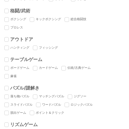
格闘/武術
ボクシング
キックボクシング
総合格闘技
プロレス
アウトドア
ハンティング
フィッシング
テーブルゲーム
ボードゲーム
カードゲーム
伝統/古典ゲーム
麻雀
パズル/謎解き
落ち物パズル
マッチングパズル
ジグソー
スライドパズル
ワードパズル
ロジックパズル
脱出ゲーム
ポイント＆クリック
リズムゲーム