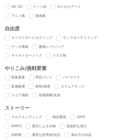
HD-2D
ドット絵
ボクセルアート
アニメ風
漫画風
自由度
キャラクタービルディング
モンスターテイミング
デッキ構築
建築/ハウジング
キャラクターメイク
クラス制
やりこみ/挑戦要素
収集要素
周回プレイ
パーマデス
装備厳選
探検/探索
タイムアタック
スコア挑戦
装備調整/改造
ストーリー
マルチエンディング
物語重視
JRPG
WRPG
選択による分岐
直線的な進行
短時間
濃密な世界観/設定
進め方が自由