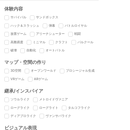
体験内容
サバイバル
サンドボックス
ハック＆スラッシュ
弾幕
バトルロイヤル
放置ゲーム
アリーナシューター
戦闘
高難易度
ミニマル
クラフト
パルクール
破壊
自動化
オートバトル
マップ・空間の作り
3D空間
オープンワールド
プロシージャル生成
VRゲーム
ARゲーム
継承/インスパイア
ソウルライク
メトロイドヴァニア
ローグライク
ローグライト
タルコフライク
ディアブロライク
ヴァンサバライク
ビジュアル表現