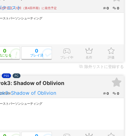
0
0
023年10月～12月（第4四半期）に発売予定
ァーストパーソンシューティング
0
0
気になる
プレイ済
プレイ中
名作
評価
除外
リストに登録する
PS5
PC
rok3: Shadow of Oblivion
0
0
3/11/14
ァーストパーソンシューティング
0
0