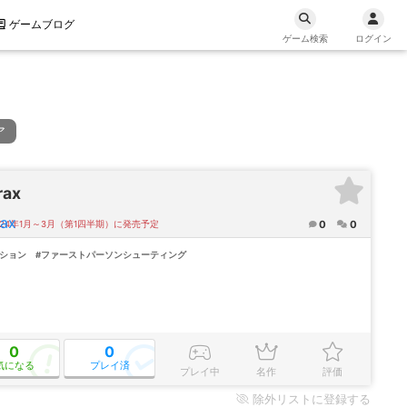
ゲームブログ
ゲーム検索
ログイン
ア
rax
0
0
024年1月～3月（第1四半期）に発売予定
クション
#ファーストパーソンシューティング
0
0
気になる
プレイ済
プレイ中
名作
評価
除外
リストに登録する