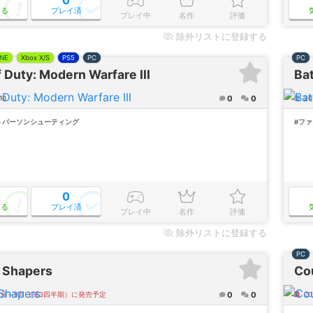
なる
プレイ済
プレイ中
名作
評価
除外
リストに登録する
NE
Xbox X/S
PS5
PC
PC
f Duty: Modern Warfare III
Ba
0
0
10
20
トパーソンシューティング
#フ
0
なる
プレイ済
プレイ中
名作
評価
除外
リストに登録する
PC
e Shapers
Cou
0
0
年7月～9月（第3四半期）に発売予定
2