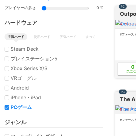
PC
プレイヤーの多さ
0 %
Outpos
ハードウェア
2024
#ファース
主流ハード
使用ハード
所有ハード
すべて
Steam Deck
プレイステーション5
0
Xbox Series X/S
気に
VRゴーグル
Android
PC
iPhone・iPad
The A
PCゲーム
2024
#ファース
ジャンル