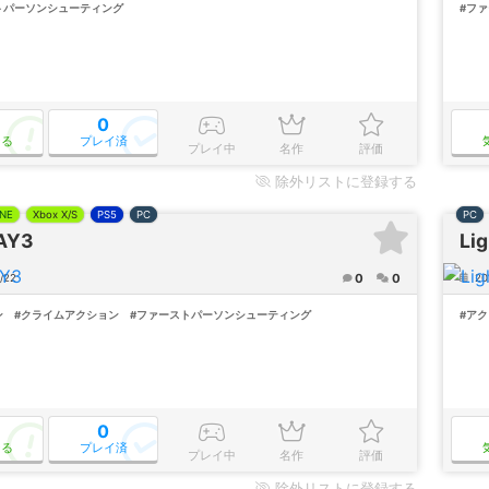
トパーソンシューティング
#フ
0
なる
プレイ済
プレイ中
名作
評価
除外
リストに登録する
NE
Xbox X/S
PS5
PC
PC
AY3
Lig
0
0
/22
20
ン
#クライムアクション
#ファーストパーソンシューティング
#ア
0
なる
プレイ済
プレイ中
名作
評価
除外
リストに登録する