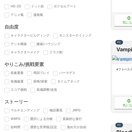
HD-2D
ドット絵
ボクセルアート
アニメ風
漫画風
0
気に
自由度
キャラクタービルディング
モンスターテイミング
PC
デッキ構築
建築/ハウジング
Vampi
キャラクターメイク
クラス制
2023/07
やりこみ/挑戦要素
#ファース
収集要素
周回プレイ
パーマデス
装備厳選
探検/探索
タイムアタック
スコア挑戦
装備調整/改造
0
ストーリー
気に
マルチエンディング
物語重視
JRPG
WRPG
選択による分岐
直線的な進行
PC
短時間
濃密な世界観/設定
進め方が自由