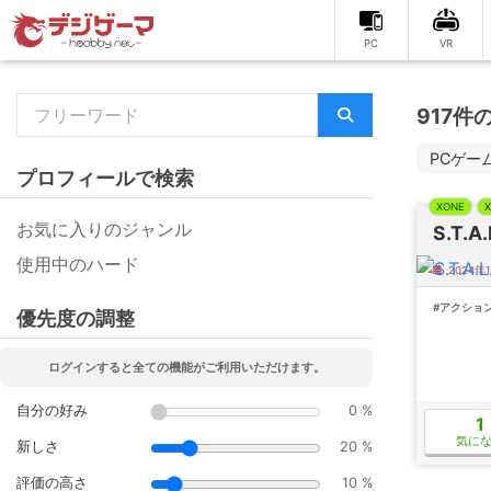
PC
VR
917
PCゲー
プロフィールで検索
XONE
X
お気に入りのジャンル
S.T.A.
使用中のハード
2024
#アクショ
優先度の調整
ログインすると全ての機能がご利用いただけます。
自分の好み
0 %
1
気に
新しさ
20 %
評価の高さ
10 %