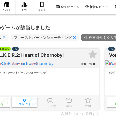
全てのゲーム
新着レビュー
Switch
PS5
スマホ
件のゲームが該当しました
ム
ファーストパーソンシューティング
検索条件をクリ
box X/S
PC
PC
L.K.E.R.2: Heart of Chornobyl
Vo
0
0
年1月～3月（第1四半期）に発売予定
2
ン
#ファーストパーソンシューティング
#ア
0
なる
プレイ済
プレイ中
名作
評価
除外
リストに登録する