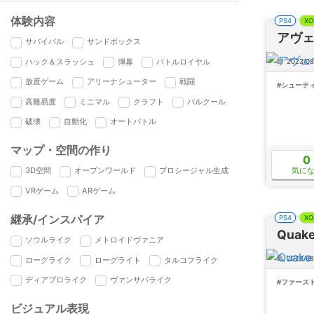
体験内容
PS4
XO
アヴ
サバイバル
サンドボックス
ハック＆スラッシュ
弾幕
バトルロイヤル
2023/08
放置ゲーム
アリーナシューター
戦闘
#シューテ
高難易度
ミニマル
クラフト
パルクール
破壊
自動化
オートバトル
マップ・空間の作り
0
気に
3D空間
オープンワールド
プロシージャル生成
VRゲーム
ARゲーム
継承/インスパイア
PS4
XO
Quake 
ソウルライク
メトロイドヴァニア
2023/08
ローグライク
ローグライト
タルコフライク
ディアブロライク
ヴァンサバライク
#ファース
ビジュアル表現