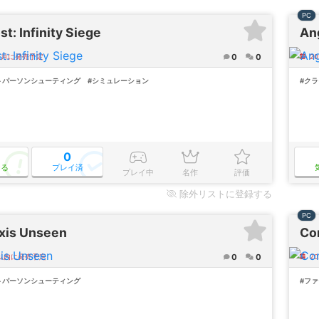
PC
t: Infinity Siege
An
0
0
年2月に発売予定
2
トパーソンシューティング
#シミュレーション
#ク
0
なる
プレイ済
プレイ中
名作
評価
除外
リストに登録する
PC
xis Unseen
Co
0
0
年以内に発売予定
2
トパーソンシューティング
#フ