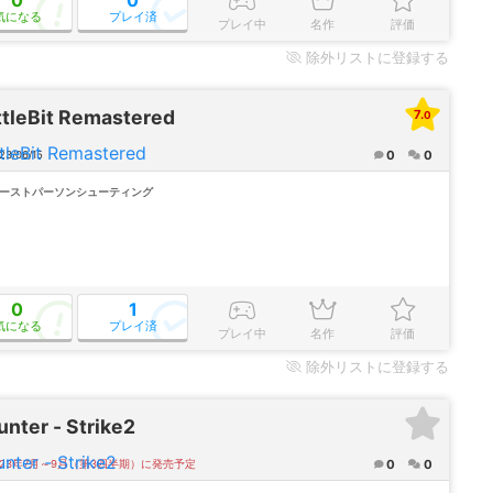
気になる
プレイ済
プレイ中
名作
評価
除外
リストに登録する
ttleBit Remastered
7.0
0
0
23/06/15
ァーストパーソンシューティング
0
1
気になる
プレイ済
プレイ中
名作
評価
除外
リストに登録する
nter - Strike2
0
0
023年7月～9月（第3四半期）に発売予定