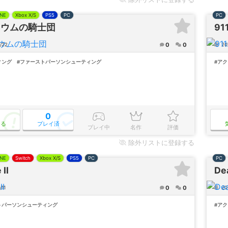
NE
Xbox X/S
PS5
PC
PC
ェウムの騎士団
91
0
0
/22
20
ィング
#ファーストパーソンシューティング
#ア
0
なる
プレイ済
プレイ中
名作
評価
除外
リストに登録する
NE
Switch
Xbox X/S
PS5
PC
PC
II
De
0
0
/11
20
トパーソンシューティング
#ア