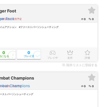
ger Foot
0
0
024年以内に発売予定
ライムアクション
#ファーストパーソンシューティング
0
0
気になる
プレイ済
プレイ中
名作
評価
除外
リストに登録する
mbat Champions
0
0
024年以内に発売予定
ァーストパーソンシューティング