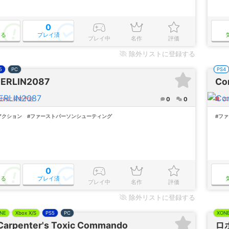
0
なる
プレイ済
プレイ中
名作
評価
除外
リストに登録する
5
PC
PS4
BERLIN2087
Co
0
0
年以内に発売予定
2
アクション
#ファーストパーソンシューティング
#フ
0
なる
プレイ済
プレイ中
名作
評価
除外
リストに登録する
NE
Xbox X/S
PS5
PC
XON
Carpenter's Toxic Commando
ロ