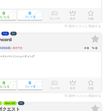
0
0
気になる
プレイ済
プレイ中
名作
評価
除外
リストに登録する
PS5
PC
ncord
0
0
024年以内に発売予定
ァーストパーソンシューティング
0
0
気になる
プレイ済
プレイ中
名作
評価
除外
リストに登録する
E
Xbox X/S
PC
ボクエスト