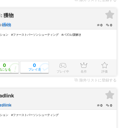
1: 獲物
0
0
23/08/16
クション
#ファーストパーソンシューティング
#パズル/謎解き
0
0
気になる
プレイ済
プレイ中
名作
評価
除外
リストに登録する
adlink
0
0
23/07/28
クション
#ファーストパーソンシューティング