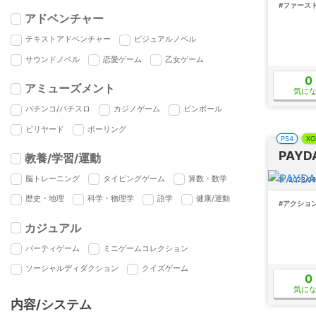
#ファース
アドベンチャー
テキストアドベンチャー
ビジュアルノベル
サウンドノベル
恋愛ゲーム
乙女ゲーム
0
アミューズメント
気に
パチンコ/パチスロ
カジノゲーム
ピンボール
ビリヤード
ボーリング
PS4
XO
PAYD
教養/学習/運動
脳トレーニング
タイピングゲーム
算数・数学
2023/09
歴史・地理
科学・物理学
語学
健康/運動
#アクショ
カジュアル
パーティゲーム
ミニゲームコレクション
ソーシャルディダクション
クイズゲーム
0
気に
内容/システム