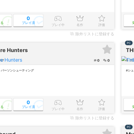
0
なる
プレイ済
プレイ中
名作
評価
除外
リストに登録する
PC
re Hunters
TH
0
0
/27
20
トパーソンシューティング
#シ
0
なる
プレイ済
プレイ中
名作
評価
除外
リストに登録する
PC