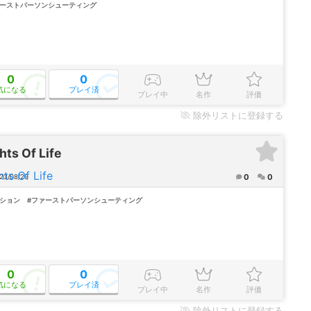
ァーストパーソンシューティング
0
0
気になる
プレイ済
プレイ中
名作
評価
除外
リストに登録する
hts Of Life
0
0
23/08/29
クション
#ファーストパーソンシューティング
0
0
気になる
プレイ済
プレイ中
名作
評価
除外
リストに登録する