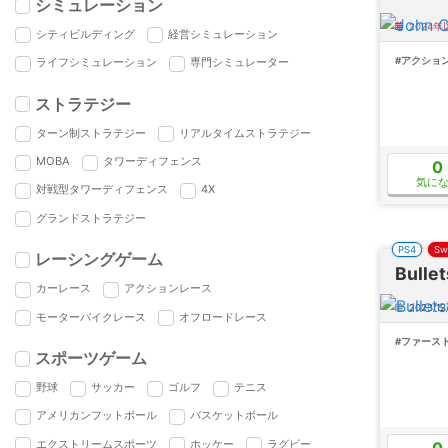
シミュレーション
2024
シティビルディング
経営シミュレーション
#アクショ
ライフシミュレーション
専門シミュレーター
ストラテジー
ターン制ストラテジー
リアルタイムストラテジー
MOBA
タワーディフェンス
0
気に
対戦型タワーディフェンス
4X
グランドストラテジー
PS4
Sw
レーシングゲーム
Bulle
カーレース
アクションレース
2023/12
モーターバイクレース
オフロードレース
#ファース
スポーツゲーム
野球
サッカー
ゴルフ
テニス
アメリカンフットボール
バスケットボール
エクストリームスポーツ
ホッケー
ラグビー
0