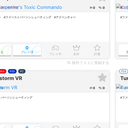
0
0
年以内に発売予定
2
ン
#ファーストパーソンシューティング
#アドベンチャー
#フ
0
なる
プレイ済
プレイ中
名作
評価
除外
リストに登録する
itch
PS5
PC
PS4
tstorm VR
Tu
0
0
/14
202
トパーソンシューティング
#フ
0