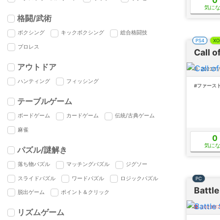
気に
格闘/武術
ボクシング
キックボクシング
総合格闘技
PS4
XO
プロレス
Call o
アウトドア
2023/11/
ハンティング
フィッシング
#ファース
テーブルゲーム
ボードゲーム
カードゲーム
伝統/古典ゲーム
麻雀
0
気に
パズル/謎解き
落ち物パズル
マッチングパズル
ジグソー
スライドパズル
ワードパズル
ロジックパズル
PC
Battl
脱出ゲーム
ポイント＆クリック
2023
リズムゲーム