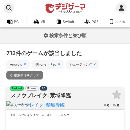
PC
VR
Switch
PS5
スマホ
検索条件と並び順
712件のゲームが該当しました
Android
iPhone・iPad
シューティング
検索条件をクリア
Android
iPhone
PC
スノウブレイク: 禁域降臨
0
0
2023/07/20
#ロールプレイングゲーム
#シューティング