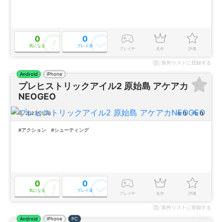
0
0
気になる
プレイ済
プレイ中
名作
評価
除外
リストに登録する
Android
iPhone
プレヒストリックアイル2 原始島 アケアカ
NEOGEO
0
0
2023/01/26
#アクション
#シューティング
0
0
気になる
プレイ済
プレイ中
名作
評価
除外
リストに登録する
Android
iPhone
PC