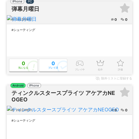
iPhone
PC
弾幕月曜日
0
0
2022/09/12
#シューティング
0
0
気になる
プレイ済
プレイ中
名作
評価
除外
リストに登録する
Android
iPhone
ティンクルスタースプライツ アケアカNE
OGEO
0
0
2022/09/01
#シューティング