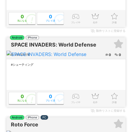
0
0
気になる
プレイ済
プレイ中
名作
評価
除外
リストに登録する
Android
iPhone
SPACE INVADERS: World Defense
0
0
2023/07/18
#シューティング
0
0
気になる
プレイ済
プレイ中
名作
評価
除外
リストに登録する
Android
iPhone
PC
Roto Force