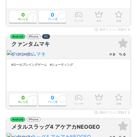
0
0
気になる
プレイ済
プレイ中
名作
評価
除外
リストに登録する
Android
iPhone
PC
クァンタムマキ
0
0
2022/08/22
#ロールプレイングゲーム
#シューティング
0
0
気になる
プレイ済
プレイ中
名作
評価
除外
リストに登録する
Android
iPhone
メタルスラッグ4 アケアカNEOGEO