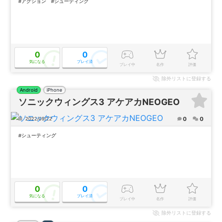
#アクション
#シューティング
0
0
気になる
プレイ済
プレイ中
名作
評価
除外
リストに登録する
Android
iPhone
ソニックウィングス3 アケアカNEOGEO
0
0
2022/09/22
#シューティング
0
0
気になる
プレイ済
プレイ中
名作
評価
除外
リストに登録する