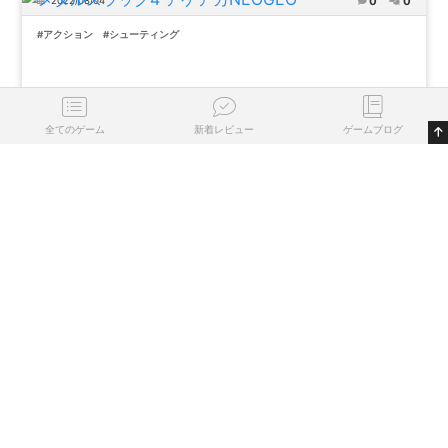
0
0
2022/08/04
#アクション
#シューティング
全てのゲーム
新着レビュー
ゲームブログ
0
0
気になる
プレイ済
プレイ中
名作
評価
除外
リストに登録する
Android
iPhone
PC
GOLDEN BROS
0
0
2022/07/28
#シューティング
0
0
気になる
プレイ済
プレイ中
名作
評価