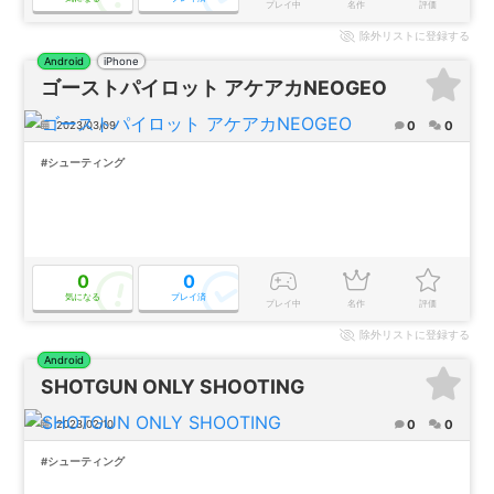
プレイ中
名作
評価
除外
リストに登録する
Android
iPhone
ゴーストパイロット アケアカNEOGEO
0
0
2023/03/09
#シューティング
0
0
気になる
プレイ済
プレイ中
名作
評価
除外
リストに登録する
Android
SHOTGUN ONLY SHOOTING
0
0
2023/02/10
#シューティング