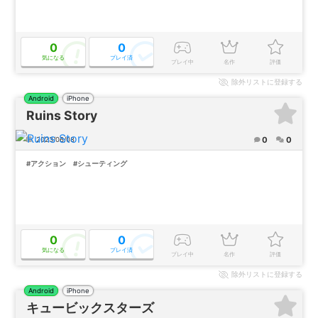
0
0
気になる
プレイ済
プレイ中
名作
評価
除外
リストに登録する
Android
iPhone
Ruins Story
0
0
2023/06/08
#アクション
#シューティング
0
0
気になる
プレイ済
プレイ中
名作
評価
除外
リストに登録する
Android
iPhone
キュービックスターズ