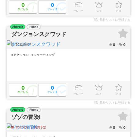
0
0
気になる
プレイ済
プレイ中
名作
評価
除外
リストに登録する
Android
iPhone
ダンジョンスクワッド
0
0
2022/10/07
#アクション
#シューティング
0
0
気になる
プレイ済
プレイ中
名作
評価
除外
リストに登録する
Android
iPhone
ゾゾの冒険!
0
0
2022年9月に発売予定